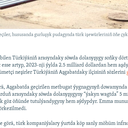
ekeçiler, hususanda gurluşyk pudagynda türk işewürleriniň öňe çy
bilen Türkiýäniň arasyndaky söwda dolanyşygy soňky dört
sse artyp, 2023-nji ýylda 2.5 milliard dollardan hem aşdy 
etçi neşirler Türkiýäniň Aşgabatdaky ilçisiniň sözlerini
ä, Aşgabatda geçirilen metbugat ýygnagynyň dowamynda 
urduň arasyndaky söwda dolanyşygyny “ýakyn wagtda” 5 mil
ak göz öňünde tutulýandygyny hem aýdypdyr. Emma munuň
örkezilmedi.
ine görä, türk kompaniýalary ýurtda köp sanly möhüm infra