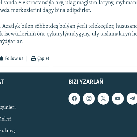
ol sanda elektrostansiýalary, ulag magistrallaryny, myhman
wda merkezlerini dagy bina edipdirler.
, Azatlyk bilen söhbetdeş bolýan ýerli telekeçiler, hususan
k işewürleriniň öňe çykarylýandygyny, uly taslamalaryň h
aýdýarlar.
Follow us
Çap et
AT
BIZI YZARLAŇ
zgünleri
nleri
y ulanyş