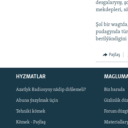
desgalaryny, ş
mekdepleri, sö
Şol bir wagtda
pudagynda tür
berilýändigini 
Paýlaş
HYZMATLAR
MAGLUM
Русский
Azatlyk Radiosyny nädip diňlemeli?
Biz barada
Abuna ýazylmak üçin
Gizlinlik dü
BIZI YZARLAŇ
Tehniki kömek
Forum düzgü
Kömek - Paýlaş
Materiallar