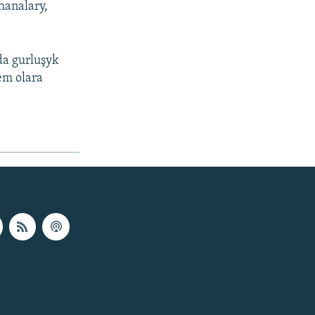
hanalary,
da gurluşyk
em olara