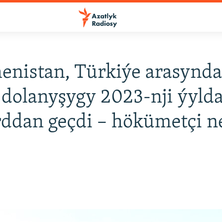
nistan, Türkiýe arasynd
dolanyşygy 2023-nji ýylda
rddan geçdi – hökümetçi n