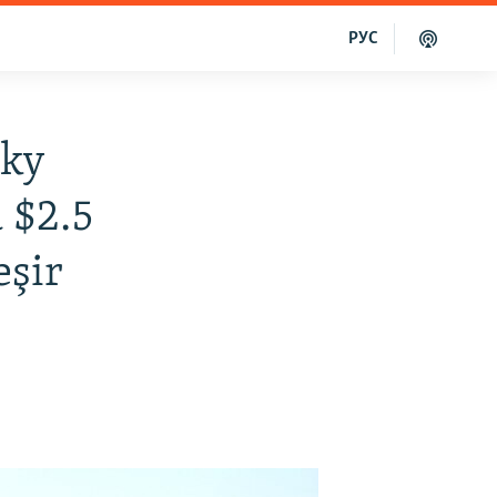
РУС
aky
 $2.5
eşir