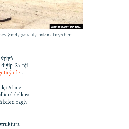
karylýandygyny, uly taslamalaryň hem
 ýylyň
diýip, 25-nji
getirýärler
.
ilçi Ahmet
liard dollara
 bilen bagly
struktura