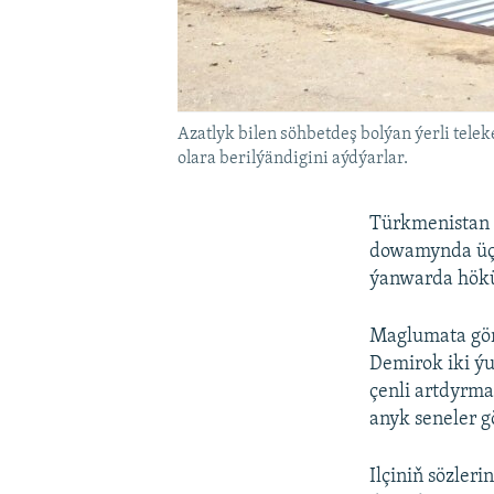
Azatlyk bilen söhbetdeş bolýan ýerli tel
olara berilýändigini aýdýarlar.
Türkmenistan 
dowamynda üç e
ýanwarda höküm
Maglumata gör
Demirok iki ý
çenli artdyrm
anyk seneler g
Ilçiniň sözler