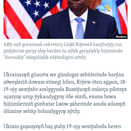
AÝ/AR-nyň ähli saýtlary
ABŞ-nyň goranmak sekretary Lloýd Kiýewiň basybalyjy rus
güýçlerine garşy alyp barýan üç aýlyk garşylykly hüjüminde
"durnukly" öňegidişlik edýändigini aýtdy.
Ukrainanyň günorta we gündogar sebitlerinde barýan
söweşleriň dowam etmegi bilen, Kiýew öten agşam, 18-
19-njy sentýabr aralygynda Russiýanyň onlarça pilotsyz
uçaryny urup ýykandygyny öňe sürdi, emma howa
hüjümleriniň günbatar Lwow şäherinde asuda adamyň
ölümine sebäp bolandygyny aýtdy.
Ukrain goşunynyň baş ştaby 19-njy sentýabrda beren