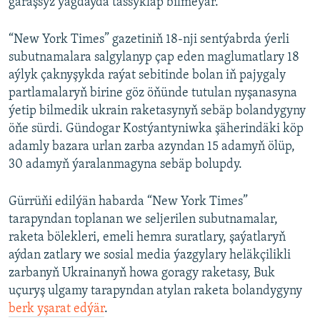
garaşsyz ýagdaýda tassyklap bilmeýär.
“New York Times” gazetiniň 18-nji sentýabrda ýerli
subutnamalara salgylanyp çap eden maglumatlary 18
aýlyk çaknyşykda raýat sebitinde bolan iň pajygaly
partlamalaryň birine göz öňünde tutulan nyşanasyna
ýetip bilmedik ukrain raketasynyň sebäp bolandygyny
öňe sürdi. Gündogar Kostýantyniwka şäherindäki köp
adamly bazara urlan zarba azyndan 15 adamyň ölüp,
30 adamyň ýaralanmagyna sebäp bolupdy.
Gürrüňi edilýän habarda “New York Times”
tarapyndan toplanan we seljerilen subutnamalar,
raketa bölekleri, emeli hemra suratlary, şaýatlaryň
aýdan zatlary we sosial media ýazgylary heläkçilikli
zarbanyň Ukrainanyň howa goragy raketasy, Buk
uçuryş ulgamy tarapyndan atylan raketa bolandygyny
berk yşarat edýär
.