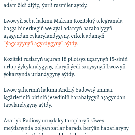
adam öldi diýip, ýerli resmiler aýtdy.
Lwowyň sebit häkimi Maksim Kozitskiý telegramda
başga bir erkegiň we aýal adamyň harabalygyň
aşagyndan çykarylandygyny, erkek adamyň
“ýagdaýynyň agyrdygyny” aýtdy
.
Kozitski ruslaryň uçuran 18 pilotsyz uçarynyň 15-siniň
urlup ýykylandygyny, olaryň ýedi sanysynyň Lwowyň
ýokarsynda urlandygyny aýtdy.
Lwow şäheriniň häkimi Andriý Sadowiý ammar
işgärleriniň biriniň jesediniň harabalygyň aşagyndan
tapylandygyny aýtdy.
Azatlyk Radiosy uruşdaky taraplaryň söweş
meýdanynda bolýan zatlar barada berýän habarlaryny