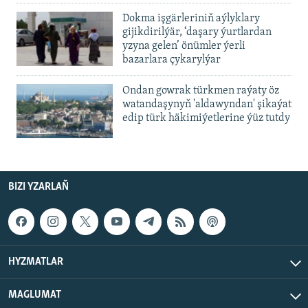
Dokma işgärleriniň aýlyklary
gijikdirilýär, ‘daşary ýurtlardan
yzyna gelen’ önümler ýerli
bazarlara çykarylýar
Ondan gowrak türkmen raýaty öz
watandaşynyň 'aldawyndan' şikaýat
edip türk häkimiýetlerine ýüz tutdy
BIZI YZARLAŇ
HYZMATLAR
MAGLUMAT