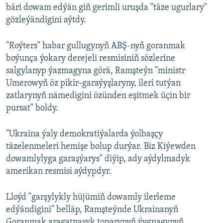
bäri dowam edýän giň gerimli uruşda "täze ugurlary"
gözleýändigini aýtdy.
"Roýters" habar gullugynyň ABŞ-nyň goranmak
boýunça ýokary derejeli resmisiniň sözlerine
salgylanyp ýazmagyna görä, Ramşteýn "ministr
Umerowyň öz pikir-garaýyşlaryny, ileri tutýan
zatlarynyň nämedigini özünden eşitmek üçin bir
pursat" boldy.
"Ukraina ýaly demokratiýalarda ýolbaşçy
täzelenmeleri hemişe bolup durýar. Biz Kiýewden
dowamlylyga garaşýarys" diýip, ady aýdylmadyk
amerikan resmisi aýdypdyr.
Lloýd "garşylykly hüjümiň dowamly ilerleme
edýändigini" belläp, Ramşteýnde Ukrainanyň
Goranmak aragatnaşyk toparynyň ýygnagynyň