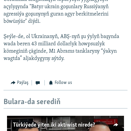
açylyşynda "Batyr ukrain goşunlary Russiýanyň
agressiýa goşunynyň guran agyr berkitmelerini
böwüsýär" diýdi.
Şeýle-de, ol Ukrainanyň, ABŞ-nyň şu ýylyň başynda
wada beren 43 milliard dollarlyk howpsuzlyk
kömeginiň çäginde, M1 Abrams tanklaryny “ýakyn
wagtda” aljakdygyny aýtdy.
Paýlaş
Follow us
Bulara-da serediň
Türkiýede ýiten iki aktiwist nirede?