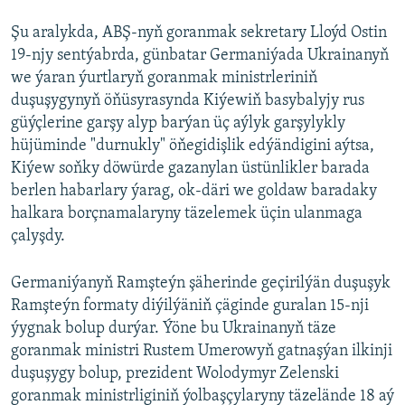
Şu aralykda, ABŞ-nyň goranmak sekretary Lloýd Ostin
19-njy sentýabrda, günbatar Germaniýada Ukrainanyň
we ýaran ýurtlaryň goranmak ministrleriniň
duşuşygynyň öňüsyrasynda Kiýewiň basybalyjy rus
güýçlerine garşy alyp barýan üç aýlyk garşylykly
hüjüminde "durnukly" öňegidişlik edýändigini aýtsa,
Kiýew soňky döwürde gazanylan üstünlikler barada
berlen habarlary ýarag, ok-däri we goldaw baradaky
halkara borçnamalaryny täzelemek üçin ulanmaga
çalyşdy.
Germaniýanyň Ramşteýn şäherinde geçirilýän duşuşyk
Ramşteýn formaty diýilýäniň çäginde guralan 15-nji
ýygnak bolup durýar. Ýöne bu Ukrainanyň täze
goranmak ministri Rustem Umerowyň gatnaşýan ilkinji
duşuşygy bolup, prezident Wolodymyr Zelenski
goranmak ministrliginiň ýolbaşçylaryny täzelände 18 aý