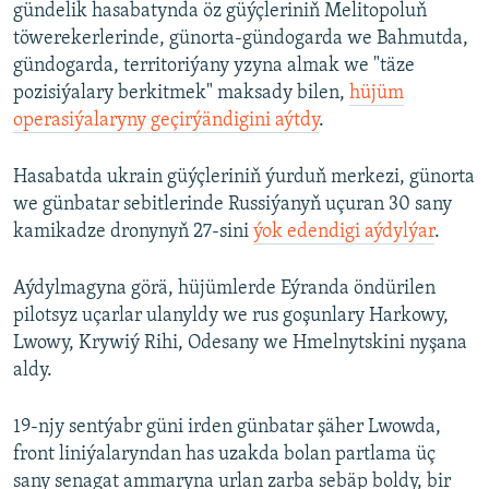
gündelik hasabatynda öz güýçleriniň Melitopoluň
töwerekerlerinde, günorta-gündogarda we Bahmutda,
gündogarda, territoriýany yzyna almak we "täze
pozisiýalary berkitmek" maksady bilen,
hüjüm
operasiýalaryny geçirýändigini aýtdy
.
Hasabatda ukrain güýçleriniň ýurduň merkezi, günorta
we günbatar sebitlerinde Russiýanyň uçuran 30 sany
kamikadze dronynyň 27-sini
ýok edendigi aýdylýar
.
Aýdylmagyna görä, hüjümlerde Eýranda öndürilen
pilotsyz uçarlar ulanyldy we rus goşunlary Harkowy,
Lwowy, Krywiý Rihi, Odesany we Hmelnytskini nyşana
aldy.
19-njy sentýabr güni irden günbatar şäher Lwowda,
front liniýalaryndan has uzakda bolan partlama üç
sany senagat ammaryna urlan zarba sebäp boldy, bir