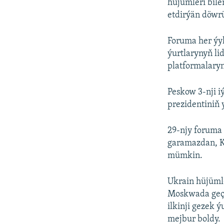
hüjümleri bile
etdirýän döwr
Foruma her ýy
ýurtlarynyň li
platformalaryn
Peskow 3-nji i
prezidentiniň 
29-njy foruma
garamazdan, K
mümkin.
Ukrain hüjümle
Moskwada geçir
ilkinji gezek 
mejbur boldy.