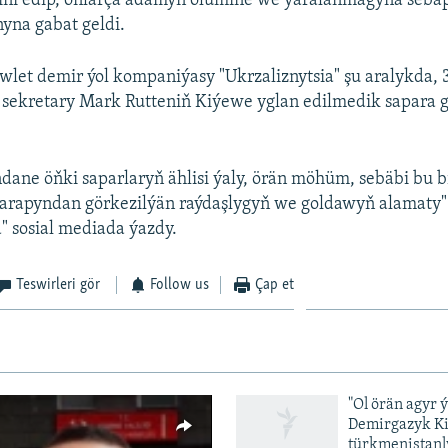
ini edip, onlarça adamyň ölümine we ýaralanmagyna sebä
yna gabat geldi.
let demir ýol kompaniýasy "Ukrzaliznytsia" şu aralykda, 
sekretary Mark Rutteniň Kiýewe yglan edilmedik sapara g
dane öňki saparlaryň ählisi ýaly, örän möhüm, sebäbi bu 
 tarapyndan görkezilýän raýdaşlygyň we goldawyň alamaty" 
a" sosial mediada ýazdy.
Teswirleri gör
Follow us
Çap et
"Ol örän agyr 
Demirgazyk K
türkmenistanl