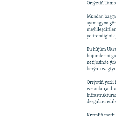
Orsýetiň Tamb
Mundan başga,
aýtmagyna gör
meýilleşdirile
ýetirendigini 
Bu hüjüm Ukra
hüjümlerini g
netijesinde ý
berýän wagtyn
Orsýetiň ýerli
we onlarça dro
infrastruktura
desgalara edi
Kremliň metbu