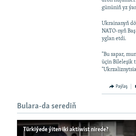
dron hüjümler
gününiň yz ýan
Ukrainanyň döw
NATO-nyň Baş 
yglan etdi.
"Bu sapar, mun
üçin Bileleşik
"Ukrzaliznytsi
Paýlaş
Bulara-da serediň
Русский
Türkiýede ýiten iki aktiwist nirede?