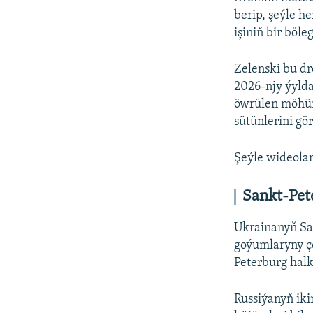
berip, şeýle h
işiniň bir böle
Zelenski bu d
2026-njy ýyld
öwrülen möhüm
sütünlerini gö
Şeýle wideolar
Sankt-Pet
Ukrainanyň Sa
goýumlaryny ç
Peterburg hal
Russiýanyň iki