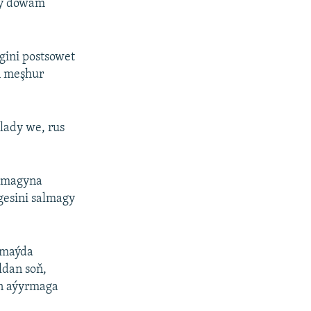
yny dowam
gini postsowet
iň meşhur
lady we, rus
aşmagyna
gesini salmagy
y maýda
ldan soň,
en aýyrmaga