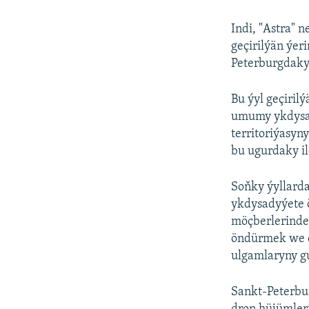
Indi, "Astra" 
geçirilýän ýer
Peterburgdak
Bu ýyl geçiril
umumy ykdysad
territoriýasy
bu ugurdaky i
Soňky ýyllarda
ykdysadyýete ö
möçberlerinde 
öndürmek we o
ulgamlaryny g
Sankt-Peterbur