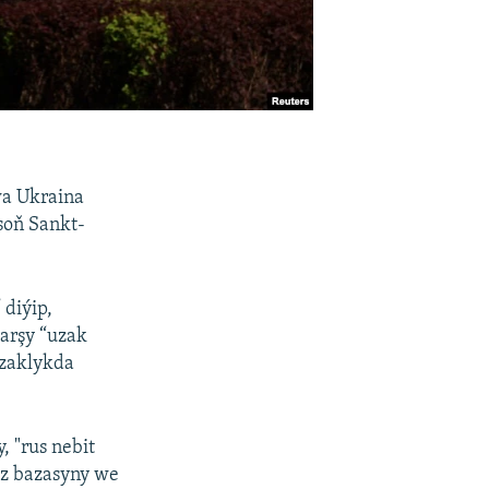
wa Ukraina
soň Sankt-
 diýip,
arşy “uzak
uzaklykda
 "rus nebit
iz bazasyny we