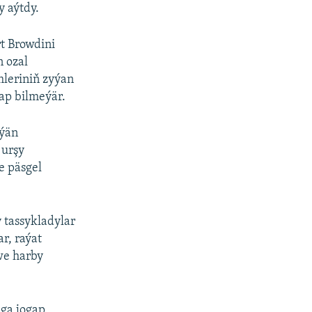
 aýtdy.
t Browdini
 ozal
mleriniň zyýan
lap bilmeýär.
dýän
 urşy
e päsgel
 tassykladylar
r, raýat
we harby
ga jogap