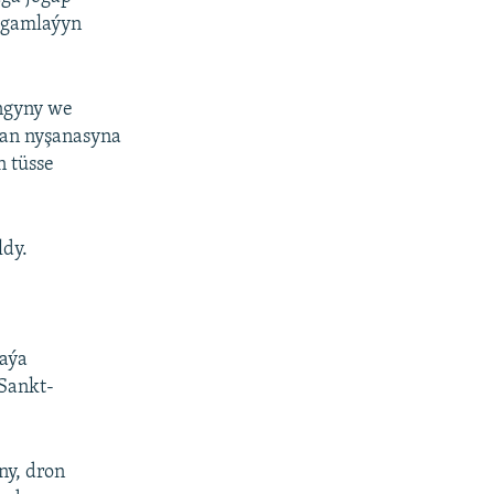
ulgamlaýyn
angyny we
dan nyşanasyna
 tüsse
ldy.
maýa
Sankt-
ny, dron