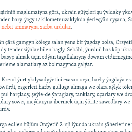
neşiriniň maglumatyna görä, ukrain güýçleri şu ýyldaky yk
inden bary-ýogy 17 kilometr uzaklykda ýerleşýän nyşana, S
y
nebit ammaryna zarba urdular
.
ýän çärä gamgyn kölege salan ýene bir ýagdaý bolsa, Orsýeti
y tendensiýalar bilen bagly. Sebäbi, ýurduň has köp ukra
ny basyp almak üçin edýän tagallalaryny dowam etdirmegi
lerleme alamatlary az bolmagynda galýar.
 Kreml ýurt ykdysadyýetini esasan urşa, harby ýagdaýa es
würdi, esgerleri harby gulluga almaga we olara aýlyk töl
pul harçlady, şeýle-de ýaraglary, tanklary, uçarlary we dr
lary söweş meýdanyna ibermek üçin ýörite zawodlary we 
urdy.
ga edilen hüjüm Orsýetiň 2-nji iýunda ukrain şäherlerine