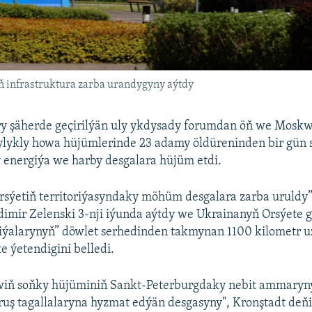
 infrastruktura zarba urandygyny aýtdy
ry şäherde geçirilýän uly ykdysady forumdan öň we Mosk
lykly howa hüjümlerinde 23 adamy öldüreninden bir gün 
 energiýa we harby desgalara hüjüm etdi.
sýetiň territoriýasyndaky möhüm desgalara zarba uruldy”
imir Zelenski 3-nji iýunda aýtdy we Ukrainanyň Orsýete g
siýalarynyň” döwlet serhedinden takmynan 1100 kilometr 
e ýetendigini belledi.
wiň soňky hüjüminiň Sankt-Peterburgdaky nebit ammaryny,
ruş tagallalaryna hyzmat edýän desgasyny", Kronştadt deň