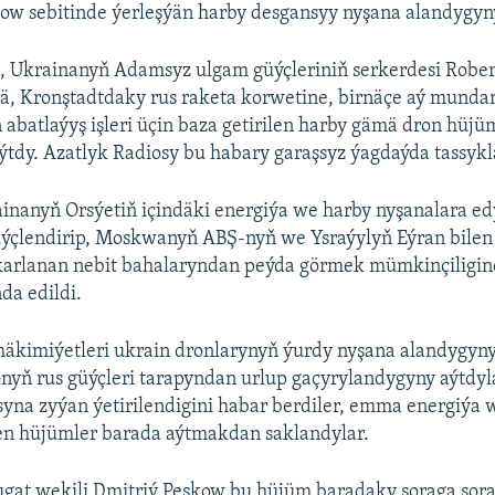
ow sebitinde ýerleşýän harby desgansyy nyşana alandygyny
 Ukrainanyň Adamsyz ulgam güýçleriniň serkerdesi Rober
ä, Kronştadtdaky rus raketa korwetine, birnäçe aý mundan
n abatlaýyş işleri üçin baza getirilen harby gämä dron hüjü
aýtdy. Azatlyk Radiosy bu habary garaşsyz ýagdaýda tassyk
inanyň Orsýetiň içindäki energiýa we harby nyşanalara e
üýçlendirip, Moskwanyň ABŞ-nyň we Ysraýylyň Eýran bilen
okarlanan nebit bahalaryndan peýda görmek mümkinçiligin
da edildi.
 häkimiýetleri ukrain dronlarynyň ýurdy nyşana alandygyny
nyň rus güýçleri tarapyndan urlup gaçyrylandygyny aýtdyla
syna zyýan ýetirilendigini habar berdiler, emma energiýa 
len hüjümler barada aýtmakdan saklandylar.
gat wekili Dmitriý Peskow bu hüjüm baradaky soraga sora