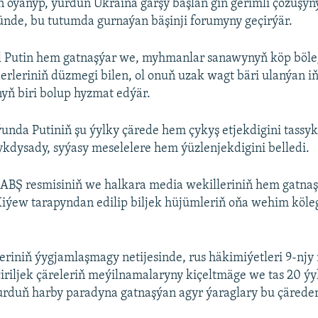
n oýanyp, ýurduň Ukraina garşy başlan giň gerimli çozuş
ünde, bu tutumda gurnaýan bäşinji forumyny geçirýär.
l Putin hem gatnaşýar we, myhmanlar sanawynyň köp böle
derleriniň düzmegi bilen, ol onuň uzak wagt bäri ulanýan 
yň biri bolup hyzmat edýär.
ýunda Putiniň şu ýylky çärede hem çykyş etjekdigini tassyk
ykdysady, syýasy meselelere hem ýüzlenjekdigini belledi.
 ABŞ resmisiniň we halkara media wekilleriniň hem gatn
iýew tarapyndan edilip biljek hüjümleriň oňa wehim köle
riniň ýygjamlaşmagy netijesinde, rus häkimiýetleri 9-nj
iljek çäreleriň meýilnamalaryny kiçeltmäge we tas 20 ýy
ýurduň harby paradyna gatnaşýan agyr ýaraglary bu çäred