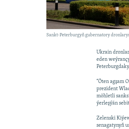
Sankt-Peterburgyň gubernatory dronlaryň
Ukrain dronla
eden weýrançy
Peterburgdaky
“Öten agşam Or
prezident Wlad
möhletli sank
ýerleşýän sebit
Zelenski Kiýe
senagatynyň u