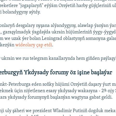
ereketlere "jogaplaryň" eýýäm Orsýetiň harby güýçleriniň 
gi bolandygyny aýtdy.
ronlaryň desgalary nyşana alýandygyny, alawlap ýanýan ý
a, garaşylmadyk ýagdaýda ukrain hüjümleriniň ýygy-ýygy
 we uzak ýer bolan Leningrad oblastynyň asmanyna galan
rkezýän
wideolary çap etdi
.
 ukrain we rus telegram kanallarynda hem giňden paýlaşy
erburgyň Ykdysady forumy öz işine başlaýar
nkt-Peterburga eden soňky hüjümi Orsýetiň daşary ýurt 
ekmek üçin niýetlenen esasy ykdysady wakasyna - 29-njy 
kara ykdysady forumynyň başlanýan wagtyna gabat geldi.
nji uly şäheri we prezident Wladimir Putiniň dogduk meka