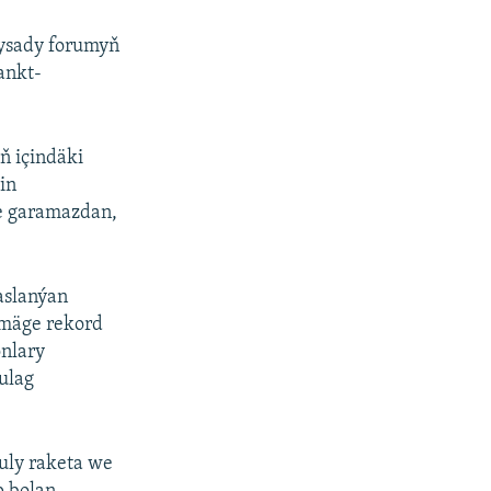
dysady forumyň
ankt-
ň içindäki
in
ne garamazdan,
aslanýan
emäge rekord
onlary
ulag
 uly raketa we