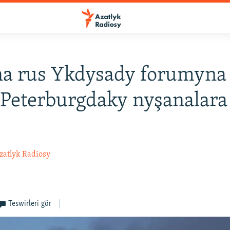
a rus Ykdysady forumyna
Peterburgdaky nyşanalara
zatlyk Radiosy
Teswirleri gör