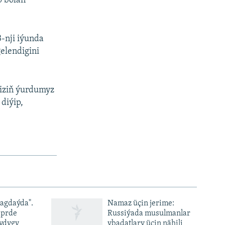
p bolan
3-nji iýunda
elendigini
biziň ýurdumyz
diýip,
ýagdaýda".
Namaz üçin jerime:
iprde
Russiýada musulmanlar
ydygy
ybadatlary üçin nähili