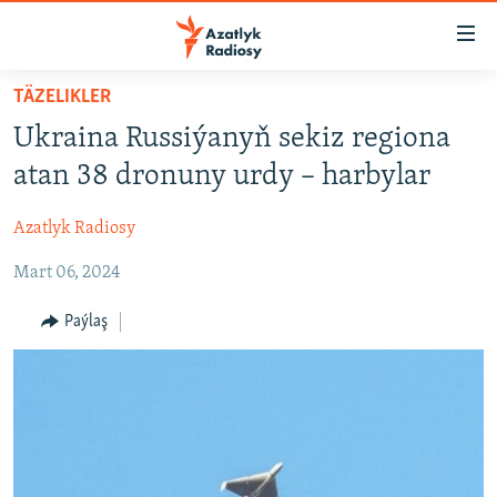
Sepleriň
elýeterliligi
Esasy
TÄZELIKLER
mazmuna
TÜRKMENISTAN
Ukraina Russiýanyň sekiz regiona
dolan
MERKEZI AZIÝA
Esasy
atan 38 dronuny urdy – harbylar
HALKARA
nawigasiýa
dolan
Azatlyk Radiosy
MULTIMEDIA
Gözlege
Mart 06, 2024
PETIKLENEN WEBSAÝTA GIRMEGIŇ ÝOLLARY
AZATLYK WIDEO
dolan
AZAT ADALGA
Paýlaş
Русский
FOTOSERGI
BIZI YZARLAŇ
INFOGRAFIK