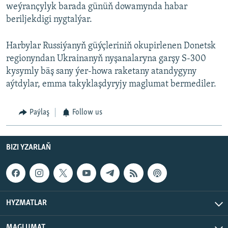
weýrançylyk barada günüň dowamynda habar
beriljekdigi nygtalýar.
Harbylar Russiýanyň güýçleriniň okupirlenen Donetsk
regionyndan Ukrainanyň nyşanalaryna garşy S-300
kysymly bäş sany ýer-howa raketany atandygyny
aýtdylar, emma takyklaşdyryjy maglumat bermediler.
Paýlaş
Follow us
BIZI YZARLAŇ
HYZMATLAR
MAGLUMAT