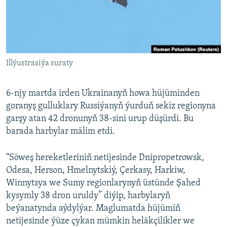
AÝ/AR-nyň ähli saýtlary
Illýustrasiýa suraty
6-njy martda irden Ukrainanyň howa hüjüminden
goranyş gulluklary Russiýanyň ýurduň sekiz regionyna
garşy atan 42 dronunyň 38-sini urup düşürdi. Bu
barada harbylar mälim etdi.
“Söweş hereketleriniň netijesinde Dnipropetrowsk,
Odesa, Herson, Hmelnytskiý, Çerkasy, Harkiw,
Winnytsya we Sumy regionlarynyň üstünde Şahed
kysymly 38 dron uruldy” diýip, harbylaryň
beýanatynda aýdylýar. Maglumatda hüjümiň
netijesinde ýüze çykan mümkin heläkçilikler we