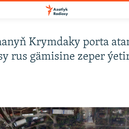
nanyň Krymdaky porta ata
sy rus gämisine zeper ýeti