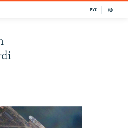
РУС
n
rdi