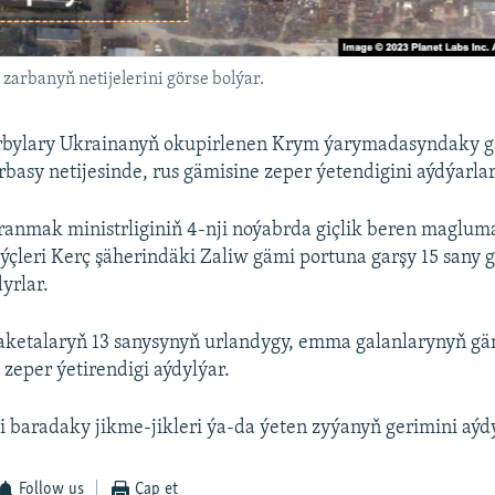
 zarbanyň netijelerini görse bolýar.
rbylary Ukrainanyň okupirlenen Krym ýarymadasyndaky g
rbasy netijesinde, rus gämisine zeper ýetendigini aýdýarlar
anmak ministrliginiň 4-nji noýabrda giçlik beren maglum
çleri Kerç şäherindäki Zaliw gämi portuna garşy 15 sany 
yrlar.
ketalaryň 13 sanysynyň urlandygy, emma galanlarynyň gä
 zeper ýetirendigi aýdylýar.
i baradaky jikme-jikleri ýa-da ýeten zyýanyň gerimini aý
Follow us
Çap et