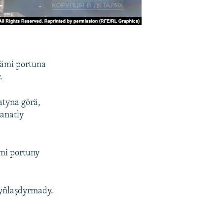
ämi portuna
.
atyna görä,
ganatly
mi portuny
dyňlaşdyrmady.