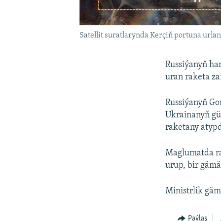
Satellit suratlarynda Kerçiň portuna urlan
Russiýanyň ha
uran raketa za
Russiýanyň Gor
Ukrainanyň güý
raketany atypd
Maglumatda ra
urup, bir gämä
Ministrlik gäm
Paýlaş