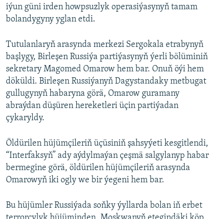
iýun güni irden howpsuzlyk operasiýasynyň tamam
bolandygyny yglan etdi.
Tutulanlaryň arasynda merkezi Sergokala etrabynyň
başlygy, Birleşen Russiýa partiýasynyň ýerli bölüminiň
sekretary Magomed Omarow hem bar. Onuň öýi hem
döküldi. Birleşen Russiýanyň Dagystandaky metbugat
gullugynyň habaryna görä, Omarow guramany
abraýdan düşüren hereketleri üçin partiýadan
çykaryldy.
Öldürilen hüjümçileriň üçüsiniň şahsyýeti kesgitlendi,
“Interfaksyň” ady aýdylmaýan çeşmä salgylanyp habar
bermegine görä, öldürilen hüjümçileriň arasynda
Omarowyň iki ogly we bir ýegeni hem bar.
Bu hüjümler Russiýada soňky ýyllarda bolan iň erbet
terrorçylyk hüjüminden, Moskwanyň etegindäki köp