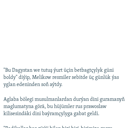
"Bu Dagystan we tutuş ýurt üçin betbagtçylyk güni
boldy" diýip, Melikow resmiler sebitde üç günlük ýas
yglan edeninden soň aýtdy.
Aglaba bölegi musulmanlardan durýan dini guramanyň
maglumatyna görä, bu hüjümler rus prawoslaw
kilisesindäki dini baýramçylyga gabat geldi.