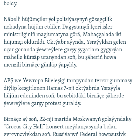
boldy.
Näbelli hüjümçiler ýol polisiýasynyň gözegçilik
nokadyna hüjüm etdiler. Dagystanyň Içeri işler
ministrliginiň maglumatyna görä, Mahaçgalada iki
hüjümçi öldürildi. Oktýabr aýynda, Ysraýyldan gelen
uçar gonanda ýewreýlere garşy şygarlara gygyrýan
mähelle kürsäp uranyndan soň, bu şäheriň howa
menzili birnäçe günläp ýapyldy.
ABŞ we Ýewropa Bileleşigi tarapyndan terror guramasy
diýlip kesgitlenen Hamas 7-nji oktýabrda Ysraýyla
hüjüm edeninden soň, bu sebitdäki birnäçe şäherde
ýewreýlere garşy protest guraldy.
Birnäçe aý soň, 22-nji martda Moskwanyň golaýyndaky
“Crocus City Hall” konsert meýdançasynda bolan
gyrgynçylykdan soň, Russiýanyň Federal howpsuzlyk