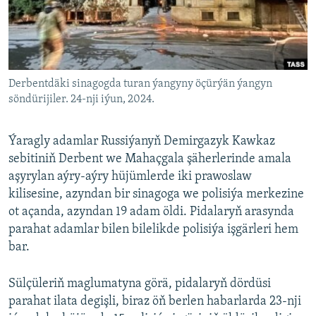
AÝ/AR-nyň ähli saýtlary
Derbentdäki sinagogda turan ýangyny öçürýän ýangyn
söndürijiler. 24-nji iýun, 2024.
Ýaragly adamlar Russiýanyň Demirgazyk Kawkaz
sebitiniň Derbent we Mahaçgala şäherlerinde amala
aşyrylan aýry-aýry hüjümlerde iki prawoslaw
kilisesine, azyndan bir sinagoga we polisiýa merkezine
ot açanda, azyndan 19 adam öldi. Pidalaryň arasynda
parahat adamlar bilen bilelikde polisiýa işgärleri hem
bar.
Sülçüleriň maglumatyna görä, pidalaryň dördüsi
parahat ilata degişli, biraz öň berlen habarlarda 23-nji