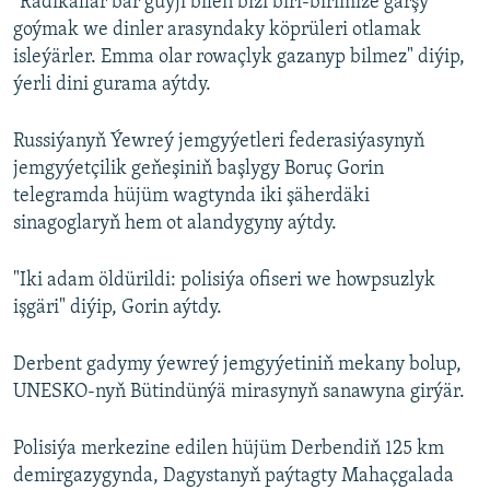
"Radikallar bar güýji bilen bizi biri-birimize garşy
goýmak we dinler arasyndaky köprüleri otlamak
isleýärler. Emma olar rowaçlyk gazanyp bilmez" diýip,
ýerli dini gurama aýtdy.
Russiýanyň Ýewreý jemgyýetleri federasiýasynyň
jemgyýetçilik geňeşiniň başlygy Boruç Gorin
telegramda hüjüm wagtynda iki şäherdäki
sinagoglaryň hem ot alandygyny aýtdy.
"Iki adam öldürildi: polisiýa ofiseri we howpsuzlyk
işgäri" diýip, Gorin aýtdy.
Derbent gadymy ýewreý jemgyýetiniň mekany bolup,
UNESKO-nyň Bütindünýä mirasynyň sanawyna girýär.
Polisiýa merkezine edilen hüjüm Derbendiň 125 km
demirgazygynda, Dagystanyň paýtagty Mahaçgalada