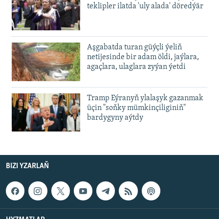
teklipler ilatda 'uly alada' döredýär
Aşgabatda turan güýçli ýeliň
netijesinde bir adam öldi, jaýlara,
agaçlara, ulaglara zyýan ýetdi
Tramp Eýranyň ylalaşyk gazanmak
üçin "soňky mümkinçiliginiň"
bardygyny aýtdy
BIZI YZARLAŇ