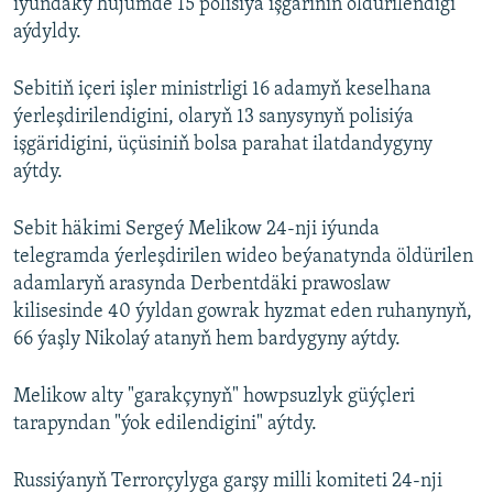
iýundaky hüjümde 15 polisiýa işgäriniň öldürilendigi
aýdyldy.
Sebitiň içeri işler ministrligi 16 adamyň keselhana
ýerleşdirilendigini, olaryň 13 sanysynyň polisiýa
işgäridigini, üçüsiniň bolsa parahat ilatdandygyny
aýtdy.
Sebit häkimi Sergeý Melikow 24-nji iýunda
telegramda ýerleşdirilen wideo beýanatynda öldürilen
adamlaryň arasynda Derbentdäki prawoslaw
kilisesinde 40 ýyldan gowrak hyzmat eden ruhanynyň,
66 ýaşly Nikolaý atanyň hem bardygyny aýtdy.
Melikow alty "garakçynyň" howpsuzlyk güýçleri
tarapyndan "ýok edilendigini" aýtdy.
Russiýanyň Terrorçylyga garşy milli komiteti 24-nji