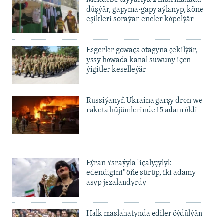
Mekdebe taýýarlyk 2 müň manada
düşýär, gapyma-gapy aýlanyp, köne
eşikleri soraýan eneler köpelýär
Esgerler gowaça otagyna çekilýär,
yssy howada kanal suwuny içen
ýigitler keselleýär
Russiýanyň Ukraina garşy dron we
raketa hüjümlerinde 15 adam öldi
Eýran Ysraýyla "içalyçylyk
edendigini" öňe sürüp, iki adamy
asyp jezalandyrdy
Halk maslahatynda ediler öýdülýän