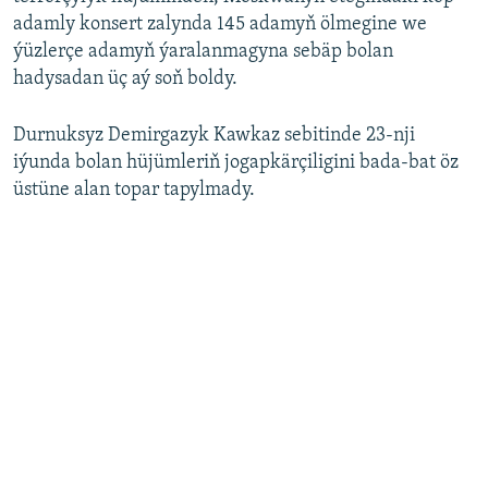
adamly konsert zalynda 145 adamyň ölmegine we
ýüzlerçe adamyň ýaralanmagyna sebäp bolan
hadysadan üç aý soň boldy.
Durnuksyz Demirgazyk Kawkaz sebitinde 23-nji
iýunda bolan hüjümleriň jogapkärçiligini bada-bat öz
üstüne alan topar tapylmady.