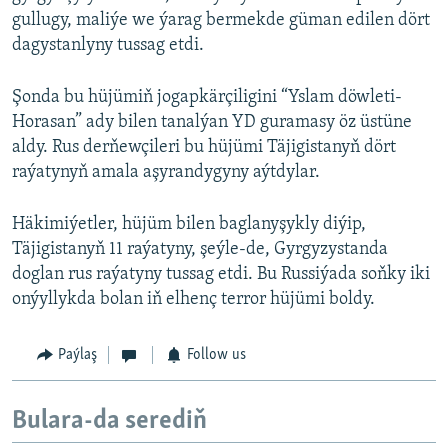
gullugy, maliýe we ýarag bermekde güman edilen dört
dagystanlyny tussag etdi.
Şonda bu hüjümiň jogapkärçiligini “Yslam döwleti-
Horasan” ady bilen tanalýan YD guramasy öz üstüne
aldy. Rus derňewçileri bu hüjümi Täjigistanyň dört
raýatynyň amala aşyrandygyny aýtdylar.
Häkimiýetler, hüjüm bilen baglanyşykly diýip,
Täjigistanyň 11 raýatyny, şeýle-de, Gyrgyzystanda
doglan rus raýatyny tussag etdi. Bu Russiýada soňky iki
onýyllykda bolan iň elhenç terror hüjümi boldy.
Paýlaş
Follow us
Bulara-da serediň