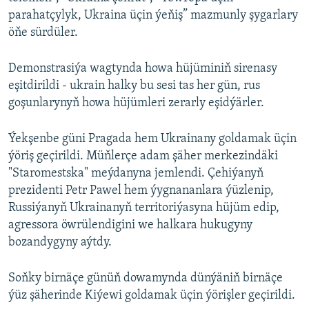
parahatçylyk, Ukraina üçin ýeňiş” mazmunly şygarlary
öňe sürdüler.
Demonstrasiýa wagtynda howa hüjüminiň sirenasy
eşitdirildi - ukrain halky bu sesi tas her gün, rus
goşunlarynyň howa hüjümleri zerarly eşidýärler.
Ýekşenbe güni Pragada hem Ukrainany goldamak üçin
ýöriş geçirildi. Müňlerçe adam şäher merkezindäki
"Staromestska" meýdanyna jemlendi. Çehiýanyň
prezidenti Petr Pawel hem ýygnananlara ýüzlenip,
Russiýanyň Ukrainanyň territoriýasyna hüjüm edip,
agressora öwrülendigini we halkara hukugyny
bozandygyny aýtdy.
Soňky birnäçe günüň dowamynda dünýäniň birnäçe
ýüz şäherinde Kiýewi goldamak üçin ýörişler geçirildi.