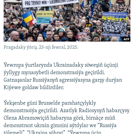
AÝ/AR-nyň ähli saýtlary
Pragadaky ýöriş. 23-nji fewral, 2025.
Ýewropa ýurtlarynda Ukrainadaky söweşiň üçünji
ýyllygy mynasybetli demonstrasiýa geçirildi.
Gatnaşanlar Russiýanyň agressiýasyna garşy durýan
Kiýewe goldaw bildirdiler.
Ýekşenbe güni Brusselde parahatçylykly
demonstrasiýa geçirildi. Azatlyk Radiosynyň habarçysy
Olena Abramowiçiň habaryna görä, birnäçe müň
demonstrant ukrain gimnini aýtdylar we “Russiýa
tölemeli”, “Ukraina şöhrat”, “Ýewropa üçin