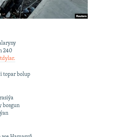
alaryny
an 240
tdylar.
i topar bolup
rasiýa
ly bosgun
aýan
yň we Hamasyň