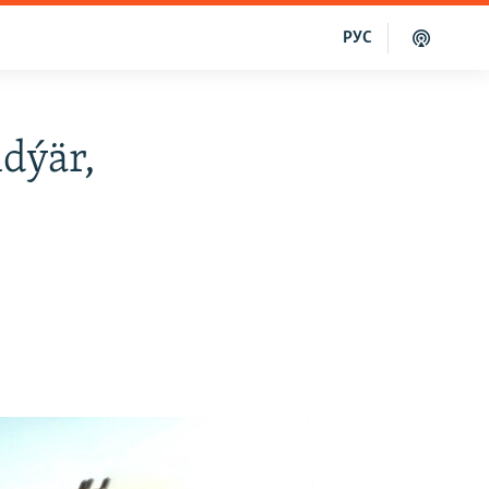
РУС
dýär,