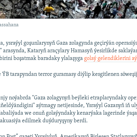
hassahana
a, ysraýyl goşunlarynyň Gaza zolagynda geçirýän operasiý
" arasynda, Kataryň araçylary Hamasyň ýesirlikde saklaý
irini boşatmak baradaky ylalaşyga
golaý gelendiklerini aý
B tarapyndan terror guramasy diýlip kesgitlenen söweşij
-njy noýabrda "Gaza zolagynyň beýleki etraplaryndaky ope
 giňeldýändigini" aýtmagy netijesinde, Ysraýyl Gazanyň iň u
 Jabaliýada we onuň golaýyndaky kenarýaka lagerinde ýaş
wakuasiýa edilmek duýduryşyny berdi.
on Post” gazeti Ysraýylyň, Amerikanyň Birleşen Ştatlaryn