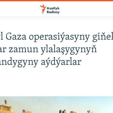
l Gaza operasiýasyny giňel
ar zamun ylalaşygynyň
andygyny aýdýarlar
3