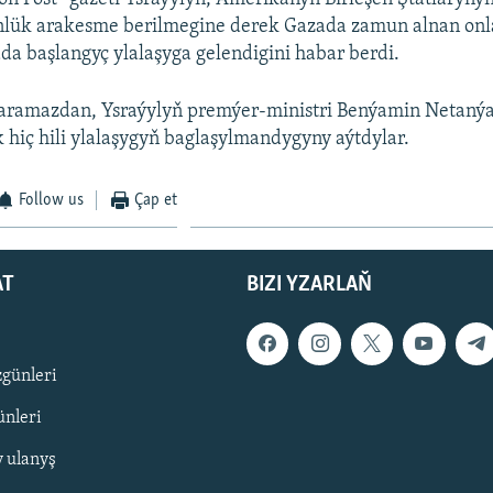
nlük arakesme berilmegine derek Gazada zamun alnan onl
a başlangyç ylalaşyga gelendigini habar berdi.
ramazdan, Ysraýylyň premýer-ministri Benýamin Netaný
k hiç hili ylalaşygyň baglaşylmandygyny aýtdylar.
Follow us
Çap et
AT
BIZI YZARLAŇ
zgünleri
nleri
y ulanyş