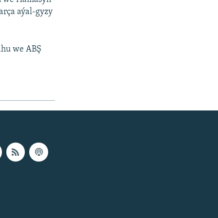
arça aýal-gyzy
ahu we ABŞ