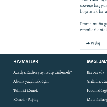
söweşe bäş gü
boşatmak barad
Emma muňa ga
resmileri ente
Paýlaş
HYZMATLAR
MAGLUM
Русский
Azatlyk Radiosyny nädip diňlemeli?
Biz barada
Abuna ýazylmak üçin
Gizlinlik dü
BIZI YZARLAŇ
Tehniki kömek
Forum düzgü
Kömek - Paýlaş
Materiallar