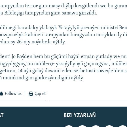
tarapyndan terror guramasy diýlip kesgitlendi we bu gur
 Bileleşigi tarapyndan gara sanawa girizildi.
edilmegi baradaky ylalaşyk Ysraýylyň premýer-ministri Be
owpsuzlyk kabineti tarapyndan biragyzdan tassyklandy di
darasy 26-njy noýabrda aýtdy.
denti Jo Baýden hem bu göçümi haýal etmän gutlady we 
langyçdygyny, on müňlerçe ysraýyllynyň gaçmagyna, müňle
getiren, 14 aýa golaý dowam eden serhetüsti söweşlerden
ň mümkindigini görkezýändigini aýtdy.
Follow us
Çap et
AT
BIZI YZARLAŇ