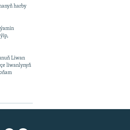
amanyň harby
nýamin
ýip,
munuň Liwan
rçe liwanlynyň
 soňam