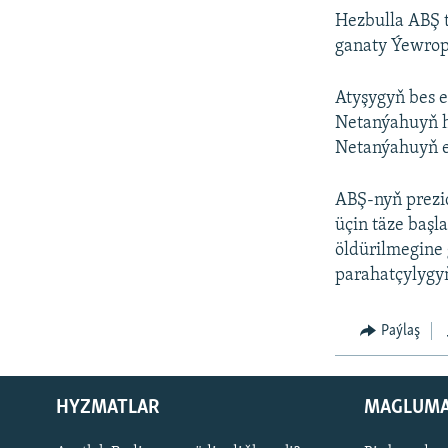
Hezbulla ABŞ 
ganaty Ýewropa
Atyşygyň bes 
Netanýahuyň h
Netanýahuyň e
ABŞ-nyň prezi
üçin täze baş
öldürilmegine 
parahatçylygy
Paýlaş
HYZMATLAR
MAGLUM
Русский