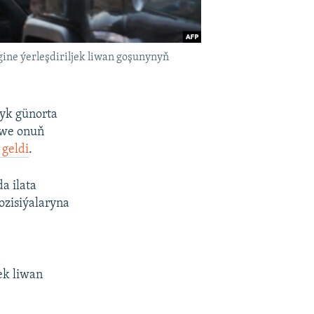
ine ýerleşdiriljek liwan goşunynyň
şyk günorta
 we onuň
 geldi
.
a ilata
ozisiýalaryna
ň
ek liwan