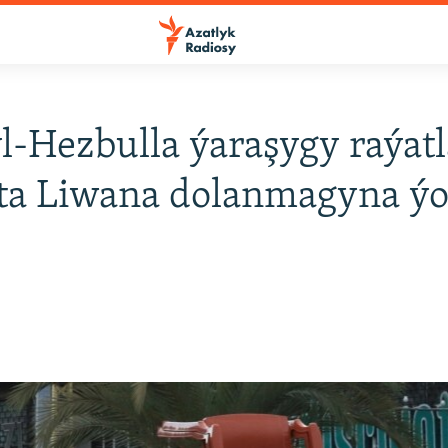
l-Hezbulla ýaraşygy raýat
ta Liwana dolanmagyna ýo