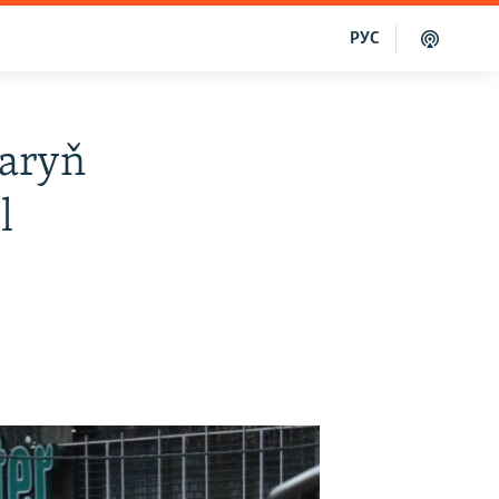
РУС
laryň
l