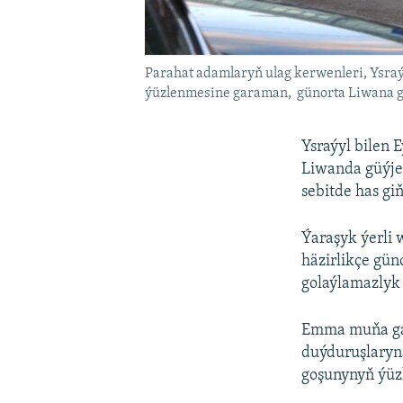
Parahat adamlaryň ulag kerwenleri, Ysraý
ýüzlenmesine garaman, günorta Liwana g
Ysraýyl bilen
Liwanda güýje
sebitde has g
Ýaraşyk ýerli 
häzirlikçe gün
golaýlamazlyk
Emma muňa gar
duýduruşlaryna
goşunynyň ýüz