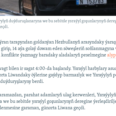
ylyň duýduruşlanaryna we bu sebitde ysraýyl goşunlarynyň dereg
eçdi.
 Eýran tarapyndan goldanýan Hezbullanyň arasyndaky ýara
 girip, 14 aýa golaý dowam eden söweşleriň soňlanmagyna
iň konflikte ýazmagy baradaky aladalaryň peselmegine
alyp
wagt bilen ir sagat 4:00-da başlandy. Ysraýyl harbylary asud
orta Liwandaky öýlerine gaýdyp barmazlyk we Ysraýylyň p
 duýduryşlaryny berdi.
amazdan, parahat adamlaryň ulag kerwenleri, Ysraýyly
 we bu sebitde ysraýyl goşunlarynyň deregine ýerleşdirilj
lenmesine garaman, günorta Liwana geçdi.