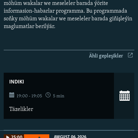
AÝ/AR-nyň ähli saýtlary
möhüm wakalar we meseleler barada ýörite
informasion-habarlar programma. Bu programmada
soňky möhüm wakalar we meseleler barada giňişleýin
maglumatlar berilýär.
Ähli gepleşikler
INDIKI
19:00 - 19:05
5 min
Täzelikler
AWGUST 06, 2026
25:00