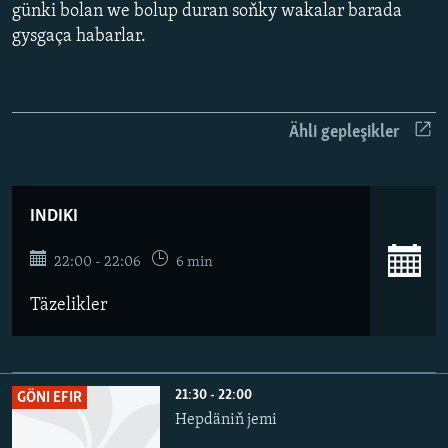
AÝ/AR-nyň ähli saýtlary
günki bolan we bolup duran soňky wakalar barada
gysgaça habarlar.
Ähli gepleşikler
INDIKI
22:00 - 22:06
6 min
Täzelikler
21:30 - 22:00
GÖNI EFIR
Hepdäniň jemi