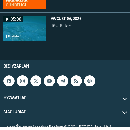
AWGUST 06, 2026
05:00
Täzelikler
BIZI YZARLAŇ
HYZMATLAR
MAGLUMAT
Azat Ýewropa/Azatlyk Radiosy © 2026 RFE/RL, Inc. Ähli