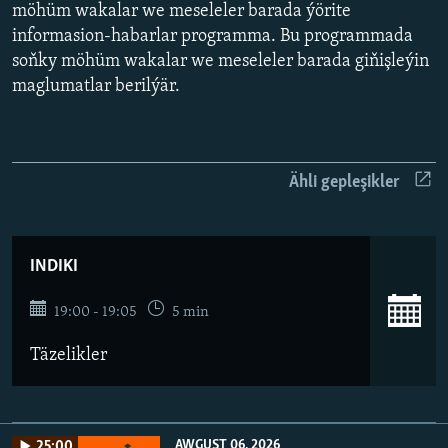
AÝ/AR-nyň ähli saýtlary
möhüm wakalar we meseleler barada ýörite
informasion-habarlar programma. Bu programmada
soňky möhüm wakalar we meseleler barada giňişleýin
maglumatlar berilýär.
Ähli gepleşikler
INDIKI
19:00 - 19:05
5 min
Täzelikler
AWGUST 06, 2026
25:00