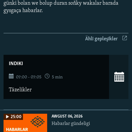
AÝ/AR-nyň ähli saýtlary
günki bolan we bolup duran soňky wakalar barada
gysgaça habarlar.
Ähli gepleşikler
INDIKI
07:00 - 07:05
5 min
Täzelikler
AWGUST 06, 2026
25:00
Habarlar gündeligi