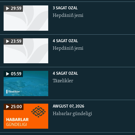
3 SAGAT OZAL
29:59
Hepdäniň jemi
4 SAGAT OZAL
23:59
Hepdäniň jemi
4 SAGAT OZAL
05:59
Täzelikler
AWGUST 07, 2026
25:00
Habarlar gündeligi