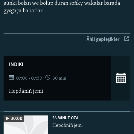
AÝ/AR-nyň ähli saýtlary
günki bolan we bolup duran soňky wakalar barada
gysgaça habarlar.
Ähli gepleşikler
INDIKI
07:00 - 07:30
30 min
Hepdäniň jemi
56 MINUT OZAL
30:00
Hepdäniň jemi