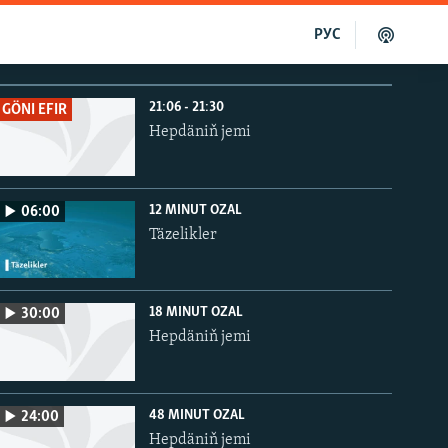
РУС
21:06 - 21:30
GÖNI EFIR
Hepdäniň jemi
12 MINUT OZAL
06:00
Täzelikler
18 MINUT OZAL
30:00
Hepdäniň jemi
48 MINUT OZAL
24:00
Hepdäniň jemi