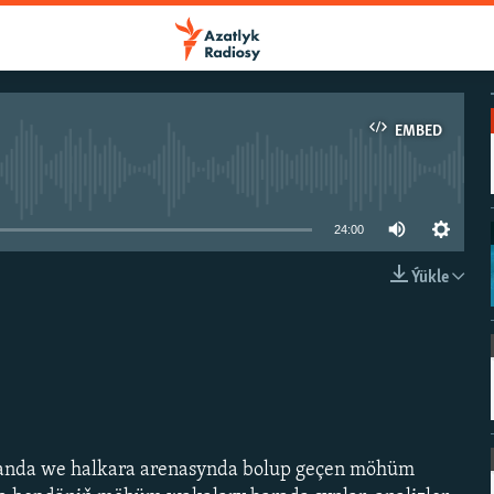
EMBED
e currently available
24:00
Ýükle
EMBED
anda we halkara arenasynda bolup geçen möhüm