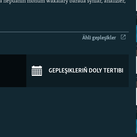
 hepdäniň möhüm wakalary barada synlar, analizler,
Ähli gepleşikler
GEPLEŞIKLERIŇ DOLY TERTIBI