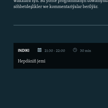
wakalara syn. Bu ýörite programmanyň dowamynda
söhbetdeşlikler we kommentariýalar berilýär.
INDIKI
21:30 - 22:00
30 min
Hepdäniň jemi