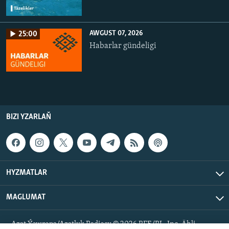
AWGUST 07, 2026
25:00
Habarlar gündeligi
BIZI YZARLAŇ
HYZMATLAR
MAGLUMAT
Azat Ýewropa/Azatlyk Radiosy © 2026 RFE/RL, Inc. Ähli