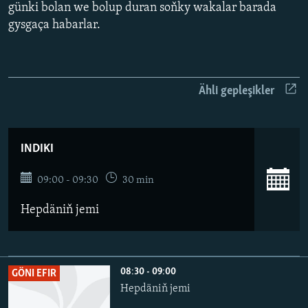
AÝ/AR-nyň ähli saýtlary
günki bolan we bolup duran soňky wakalar barada
gysgaça habarlar.
Ähli gepleşikler
INDIKI
09:00 - 09:30
30 min
Hepdäniň jemi
08:30 - 09:00
GÖNI EFIR
Hepdäniň jemi