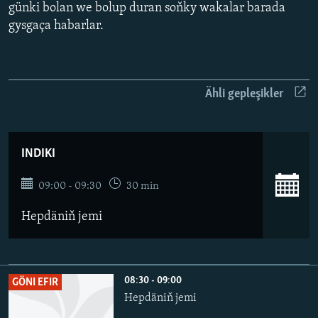
AÝ/AR-nyň ähli saýtlary
günki bolan we bolup duran soňky wakalar barada
gysgaça habarlar.
Ähli gepleşikler
INDIKI
09:00 - 09:30
30 min
Hepdäniň jemi
08:30 - 09:00
GÖNI EFIR
Hepdäniň jemi