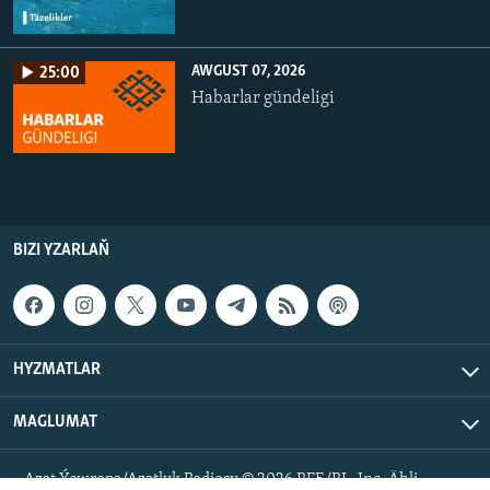
AWGUST 07, 2026
25:00
Habarlar gündeligi
BIZI YZARLAŇ
HYZMATLAR
MAGLUMAT
Azat Ýewropa/Azatlyk Radiosy © 2026 RFE/RL, Inc. Ähli