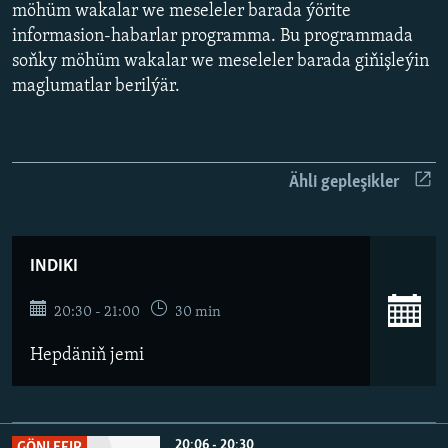
AÝ/AR-nyň ähli saýtlary
möhüm wakalar we meseleler barada ýörite
informasion-habarlar programma. Bu programmada
soňky möhüm wakalar we meseleler barada giňişleýin
maglumatlar berilýär.
Ähli gepleşikler
INDIKI
20:30 - 21:00
30 min
Hepdäniň jemi
20:06 - 20:30