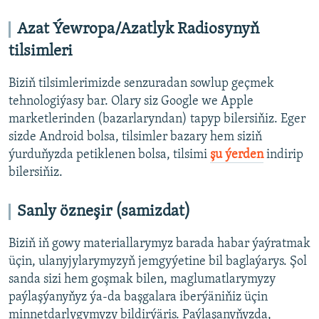
Azat Ýewropa/Azatlyk Radiosynyň
tilsimleri
Biziň tilsimlerimizde senzuradan sowlup geçmek
tehnologiýasy bar. Olary siz Google we Apple
marketlerinden (bazarlaryndan) tapyp bilersiňiz. Eger
sizde Android bolsa, tilsimler bazary hem siziň
ýurduňyzda petiklenen bolsa, tilsimi
şu ýerden
indirip
bilersiňiz.
Sanly özneşir (samizdat)
Biziň iň gowy materiallarymyz barada habar ýaýratmak
üçin, ulanyjylarymyzyň jemgyýetine bil baglaýarys. Şol
sanda sizi hem goşmak bilen, maglumatlarymyzy
paýlaşýanyňyz ýa-da başgalara iberýäniňiz üçin
minnetdarlygymyzy bildirýäris. Paýlaşanyňyzda,