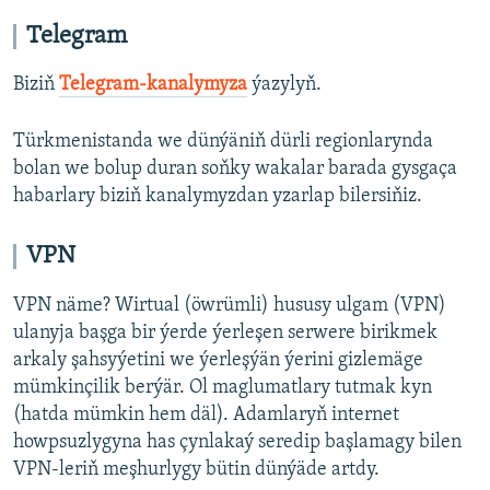
AÝ/AR-nyň ähli saýtlary
Telegram
Biziň
Telegram-kanalymyza
ýazylyň.
Türkmenistanda we dünýäniň dürli regionlarynda
bolan we bolup duran soňky wakalar barada gysgaça
habarlary biziň kanalymyzdan yzarlap bilersiňiz.
VPN
VPN näme? Wirtual (öwrümli) hususy ulgam (VPN)
ulanyja başga bir ýerde ýerleşen serwere birikmek
arkaly şahsyýetini we ýerleşýän ýerini gizlemäge
mümkinçilik berýär. Ol maglumatlary tutmak kyn
(hatda mümkin hem däl). Adamlaryň internet
howpsuzlygyna has çynlakaý seredip başlamagy bilen
VPN-leriň meşhurlygy bütin dünýäde artdy.