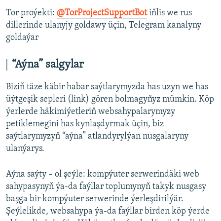
Tor proýekti:
@TorProjectSupportBot
iňlis we rus
dillerinde ulanyjy goldawy üçin, Telegram kanalyny
goldaýar
“Aýna” salgylar
Biziň täze käbir habar saýtlarymyzda has uzyn we has
üýtgeşik sepleri (link) gören bolmagyňyz mümkin. Köp
ýerlerde häkimiýetleriň websahypalarymyzy
petiklemegini has kynlaşdyrmak üçin, biz
saýtlarymyzyň “aýna” atlandyrylýan nusgalaryny
ulanýarys.
Aýna saýty – ol şeýle: kompýuter serwerindäki web
sahypasynyň ýa-da faýllar toplumynyň takyk nusgasy
başga bir kompýuter serwerinde ýerleşdirilýär.
Şeýlelikde, websahypa ýa-da faýllar birden köp ýerde