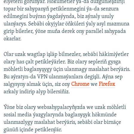
elýeterli görünýär. Hökümetler ýa-da düzgünleşdiriji
topar bir sahypanyň petiklenmegini ýa-da senzura
edilmegini buýran ýagdaýynda, biz aýnaly usuly
ulanýarys. Sebäbi okyjylar öňküleri ýaly asyl mazmuna
girip bilerler, ýöne muňa derek ony parallel sahypada
okarlar.
Olar uzak wagtlap işläp bilmezler, sebäbi häkimiýetler
olary has çalt petikleýärler. Biz olary sepleriň gysga
möhletli baglanyşygy üçin ulanmagy maslahat berýäris.
Bu aýratyn-da VPN ulanmaýanlara degişli. Aýna sep
salgysyny almak üçin, siz ony
Chrome
we
Firefox
arkaly indirip alyp bilersiňiz.
Ýöne biz olary websahypalaryňyzda we uzak möhletli
sosial media ýazgylarynda baglanyşyk hökmünde
ulanmazlygy maslahat berýäris, sebäbi olar birnäçe
günüň içinde petiklenýär.