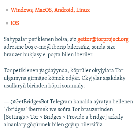
Windows, MacOS, Android, Linux
iOS
Sahypalar petiklenen bolsa, siz
gettor@torproject.org
adresine boş e-meýl iberip bilersiňiz, şonda size
brauzer bukjasy e-poçta bilen iberiler.
Tor petiklenen ýagdaýynda, köprüler okyjylara Tor
ulgamyna girmäge kömek edýär. Okyjylar aşakdaky
usullaryň birinden köpri soramaly:
— @GetBridgesBot Telegram kanalda aýratyn bellenen
"/bridges" ibermek we soňra Tor brauzerinden
[Settings > Tor > Bridges > Provide a bridge] arkaly
alnanlary göçürmek bilen goýup bilersiňiz.