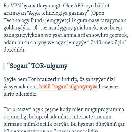
Bu VPN hyzmatlary mugt. Olar ABŞ-nyň bähbit
aramaýan “Açyk tehnologiýa gaznasy” (Open
Technology Fund) jemgyýetçilik guramasy tarapyndan
goldanylýar. Ol "söz azatlygyny giňeltmek, jeza beriji
gadagançylykdan we yzarlanmalardan sowlup geçmek,
adam hukuklaryny we açyk jemgyýeti ösdürmek üçin"
döredildi.
“Sogan” TOR-ulgamy
Şeýle hem Tor brauzerini indirip, öz şahsyýetiňizi
ýaşyrmak üçin,
biziň “sogan” ulgamymyza
howpsuz
girip bilersiňiz.
Tor brauzeri açyk çeşme kody bilen mugt programma
üpjünçiligi bolup, ol adamlara internete anonim
girmäge mümkinçilik berýär. Bu hyzmat dünýäniň çar
künjegine ýaýradylan örtük ulgamy diýlip