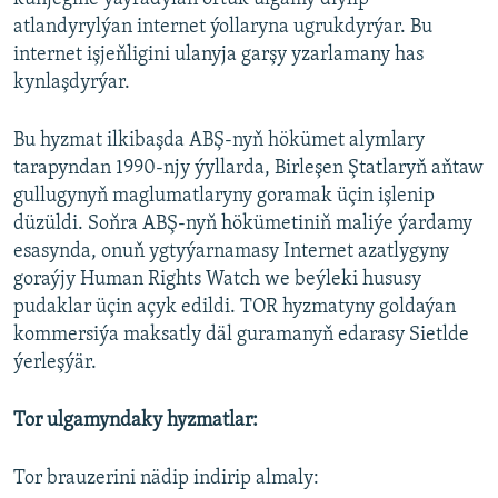
atlandyrylýan internet ýollaryna ugrukdyrýar. Bu
internet işjeňligini ulanyja garşy yzarlamany has
kynlaşdyrýar.
Bu hyzmat ilkibaşda ABŞ-nyň hökümet alymlary
tarapyndan 1990-njy ýyllarda, Birleşen Ştatlaryň aňtaw
gullugynyň maglumatlaryny goramak üçin işlenip
düzüldi. Soňra ABŞ-nyň hökümetiniň maliýe ýardamy
esasynda, onuň ygtyýarnamasy Internet azatlygyny
goraýjy Human Rights Watch we beýleki hususy
pudaklar üçin açyk edildi. TOR hyzmatyny goldaýan
kommersiýa maksatly däl guramanyň edarasy Sietlde
ýerleşýär.
Tor ulgamyndaky hyzmatlar:
Tor brauzerini nädip indirip almaly: