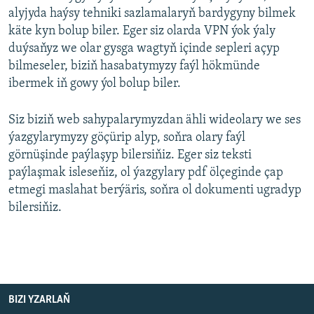
alyjyda haýsy tehniki sazlamalaryň bardygyny bilmek
käte kyn bolup biler. Eger siz olarda VPN ýok ýaly
duýsaňyz we olar gysga wagtyň içinde sepleri açyp
bilmeseler, biziň hasabatymyzy faýl hökmünde
ibermek iň gowy ýol bolup biler.
Siz biziň web sahypalarymyzdan ähli wideolary we ses
ýazgylarymyzy göçürip alyp, soňra olary faýl
görnüşinde paýlaşyp bilersiňiz. Eger siz teksti
paýlaşmak isleseňiz, ol ýazgylary pdf ölçeginde çap
etmegi maslahat berýäris, soňra ol dokumenti ugradyp
bilersiňiz.
BIZI YZARLAŇ