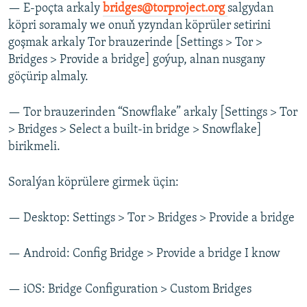
— E-poçta arkaly
bridges@torproject.org
salgydan
köpri soramaly we onuň yzyndan köprüler setirini
goşmak arkaly Tor brauzerinde [Settings > Tor >
Bridges > Provide a bridge] goýup, alnan nusgany
göçürip almaly.
— Tor brauzerinden “Snowflake” arkaly [Settings > Tor
> Bridges > Select a built-in bridge > Snowflake]
birikmeli.
Soralýan köprülere girmek üçin:
— Desktop: Settings > Tor > Bridges > Provide a bridge​
— Android: Config Bridge > Provide a bridge I know​
— iOS: Bridge Configuration > Custom Bridges​