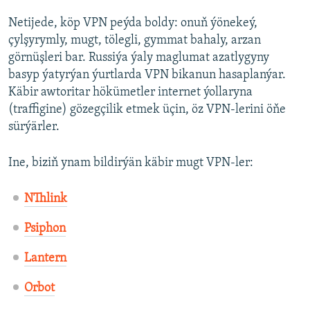
Netijede, köp VPN peýda boldy: onuň ýönekeý,
çylşyrymly, mugt, tölegli, gymmat bahaly, arzan
görnüşleri bar. Russiýa ýaly maglumat azatlygyny
basyp ýatyrýan ýurtlarda VPN bikanun hasaplanýar.
Käbir awtoritar hökümetler internet ýollaryna
(traffigine) gözegçilik etmek üçin, öz VPN-lerini öňe
sürýärler.
Ine, biziň ynam bildirýän käbir mugt VPN-ler:
NThlink
Psiphon
Lantern
Orbot