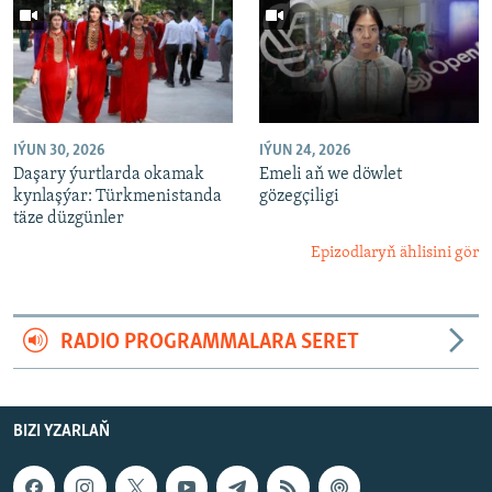
IÝUN 30, 2026
IÝUN 24, 2026
Daşary ýurtlarda okamak
Emeli aň we döwlet
kynlaşýar: Türkmenistanda
gözegçiligi
täze düzgünler
Epizodlaryň ählisini gör
RADIO PROGRAMMALARA SERET
BIZI YZARLAŇ