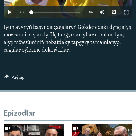
AÝ/AR-nyň ähli saýtlary
0:00
1:04
Iýun aýynyň başynda çagalaryň Gökderedäki dynç alyş
möwsümi başlandy. Üç tapgyrdan ybarat bolan dynç
alyş möwsüminiň nobatdaky tapgyry tamamlanyp,
çagalar öýlerine dolanýarlar.
Paýlaş
Epizodlar