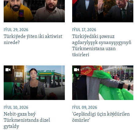
IÝUL 29, 2026
IÝUL 17, 2026
Türkiýede ýiten iki aktiwist
Türkiýedäki şowsuz
nirede?
agdarylyşyk synanyşygynyň
Türkmenistana uzan
täsirleri
IÝUL 10, 2026
IÝUL 09, 2026
Nebit-gaza baý
'Gepländigi üçin köýdürilen
Türkmenistanda dizel
ömürler'
gytaldy