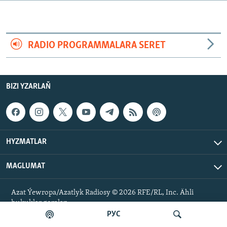
AÝ/AR-nyň ähli saýtlary
RADIO PROGRAMMALARA SERET
BIZI YZARLAŇ
HYZMATLAR
MAGLUMAT
Azat Ýewropa/Azatlyk Radiosy © 2026 RFE/RL, Inc. Ähli
hukuklar goralan.
РУС