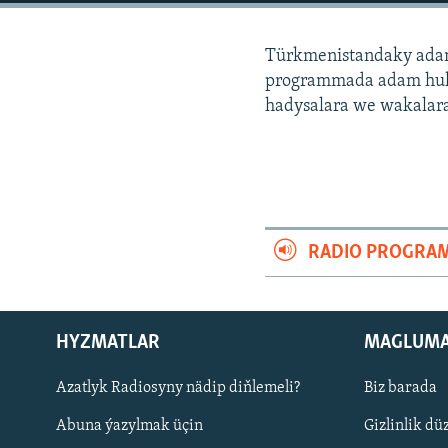
Türkmenistandaky adam
programmada adam huku
hadysalara we wakalara 
RADIO PROGRA
HYZMATLAR
MAGLUM
Русский
Azatlyk Radiosyny nädip diňlemeli?
Biz barada
Abuna ýazylmak üçin
Gizlinlik dü
BIZI YZARLAŇ