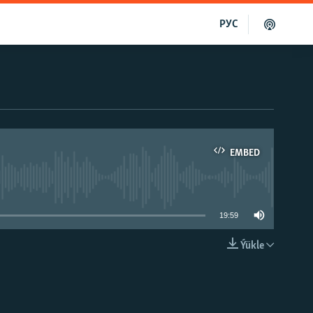
РУС
EMBED
able
19:59
Ýükle
EMBED