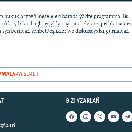
 hukuklarynyň meseleleri barada ýörite programma. Bu
klary bilen baglanyşykly anyk meselelere, problemalara
syn berilýär, söhbetdeşlikler we diskussiýalar gurnalýar.
MMALARA SERET
AT
BIZI YZARLAŇ
zgünleri