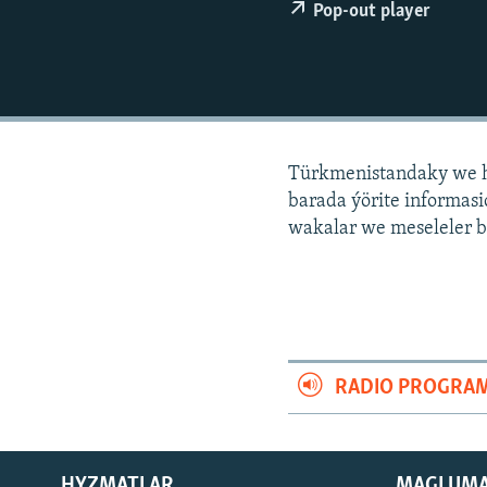
Pop-out player
Türkmenistandaky we h
barada ýörite informa
wakalar we meseleler b
RADIO PROGRA
HYZMATLAR
MAGLUM