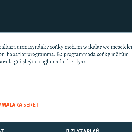
alkara arenasyndaky soňky möhüm wakalar we meselele
sion-habarlar programma. Bu programmada soňky möhüm
arada giňişleýin maglumatlar berilýär.
MMALARA SERET
AT
BIZI YZARLAŇ