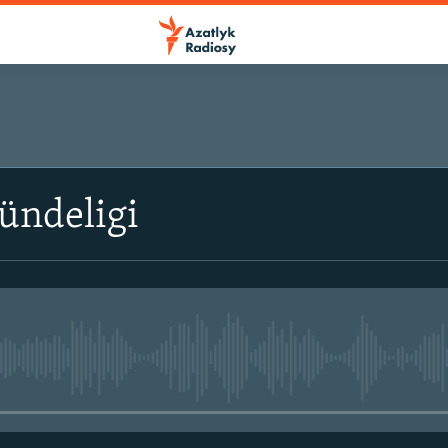
ündeligi
No media source currently avail