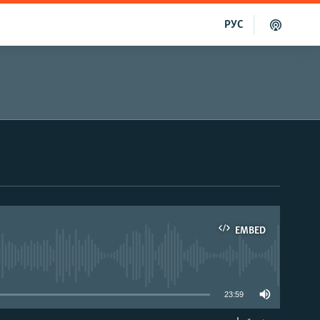
РУС
EMBED
able
23:59