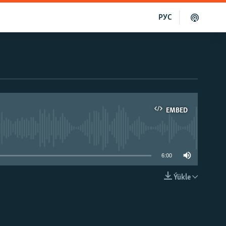
РУС
EMBED
able
6:00
Ýükle
EMBED