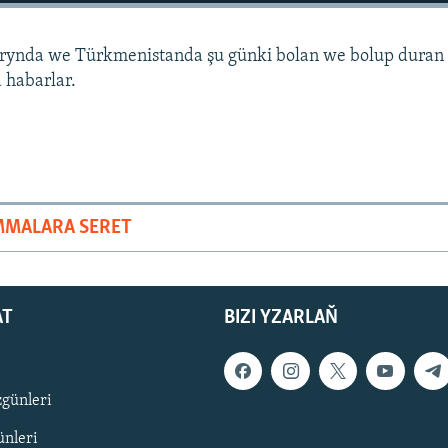
arynda we Türkmenistanda şu günki bolan we bolup duran
 habarlar.
MMALARA SERET
AT
BIZI YZARLAŇ
zgünleri
nleri