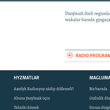
Dünýäniň dürli regionl
wakalar barada gysgaça
RADIO PROGRA
HYZMATLAR
MAGLUM
Русский
Azatlyk Radiosyny nädip diňlemeli?
Biz barada
Abuna ýazylmak üçin
Gizlinlik dü
BIZI YZARLAŇ
Tehniki kömek
Forum düzgü