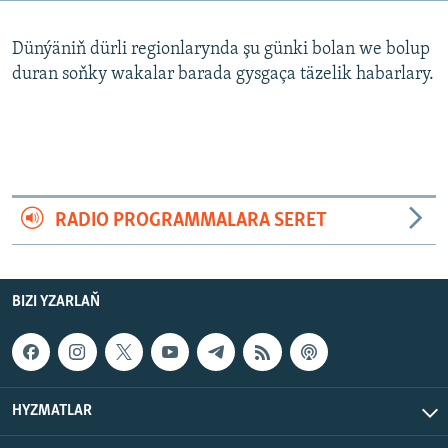
AÝ/AR-nyň ähli saýtlary
Dünýäniň dürli regionlarynda şu günki bolan we bolup
duran soňky wakalar barada gysgaça täzelik habarlary.
RADIO PROGRAMMALARA SERET
BIZI YZARLAŇ
HYZMATLAR