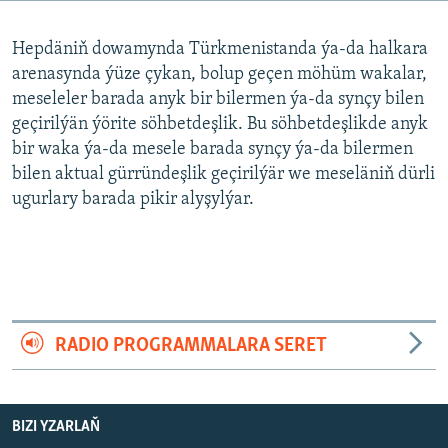
AÝ/AR-nyň ähli saýtlary
Hepdäniň dowamynda Türkmenistanda ýa-da halkara
arenasynda ýüze çykan, bolup geçen möhüm wakalar,
meseleler barada anyk bir bilermen ýa-da synçy bilen
geçirilýän ýörite söhbetdeşlik. Bu söhbetdeşlikde anyk
bir waka ýa-da mesele barada synçy ýa-da bilermen
bilen aktual gürründeşlik geçirilýär we meseläniň dürli
ugurlary barada pikir alyşylýar.
RADIO PROGRAMMALARA SERET
BIZI YZARLAŇ