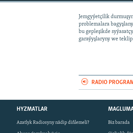
Jemgyýetçilik durmuşy
problemalara bagyşlanyl
bu gepleşikde syýasatçy
garaýyşlaryny we teklipl
RADIO PROGRA
HYZMATLAR
MAGLUM
Русский
Azatlyk Radiosyny nädip diňlemeli?
Biz barada