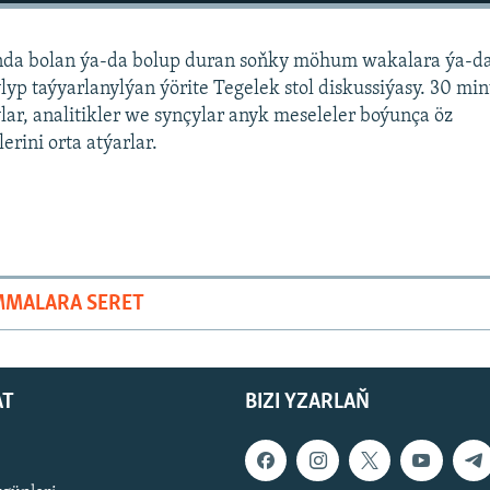
nda bolan ýa-da bolup duran soňky möhum wakalara ýa-d
yp taýyarlanylýan ýörite Tegelek stol diskussiýasy. 30 mi
lar, analitikler we synçylar anyk meseleler boýunça öz
erini orta atýarlar.
MMALARA SERET
AT
BIZI YZARLAŇ