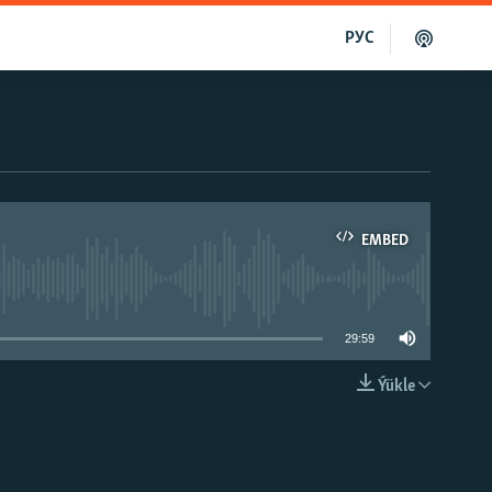
РУС
EMBED
able
29:59
Ýükle
EMBED