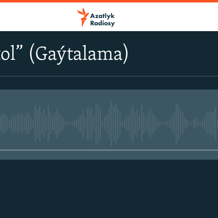
tol” (Gaýtalama)
No media source currently avail