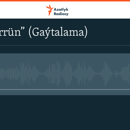
rrün” (Gaýtalama)
No media source currently avail