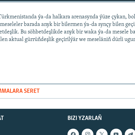
rkmenistanda ýa-da halkara arenasynda ýüze çykan, bo
eseleler barada anyk bir bilermen ýa-da synçy bilen geçi
betdeşlik. Bu söhbetdeşlikde anyk bir waka ýa-da mesele b
len aktual gürrüňdeşlik geçirilýär we meseläniň dürli ugu
MMALARA SERET
AT
BIZI YZARLAŇ