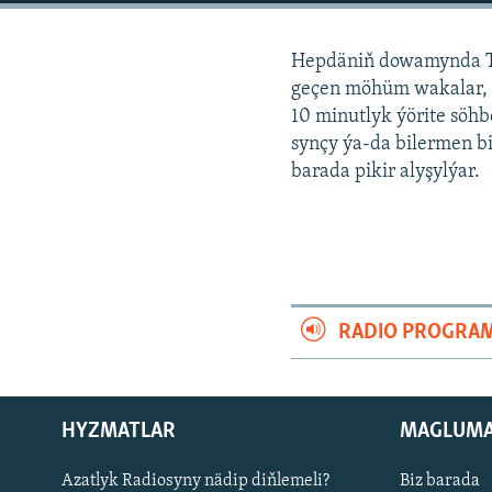
Hepdäniň dowamynda Tü
geçen möhüm wakalar, m
10 minutlyk ýörite söh
synçy ýa-da bilermen bi
barada pikir alyşylýar.
RADIO PROGRA
HYZMATLAR
MAGLUM
Русский
Azatlyk Radiosyny nädip diňlemeli?
Biz barada