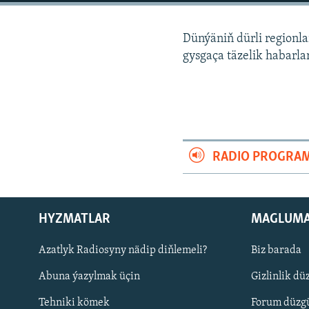
Dünýäniň dürli regionl
gysgaça täzelik habarla
RADIO PROGRA
HYZMATLAR
MAGLUM
Русский
Azatlyk Radiosyny nädip diňlemeli?
Biz barada
Abuna ýazylmak üçin
Gizlinlik dü
BIZI YZARLAŇ
Tehniki kömek
Forum düzgü