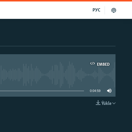
РУС
EMBED
able
0:04:59
Ýükle
EMBED