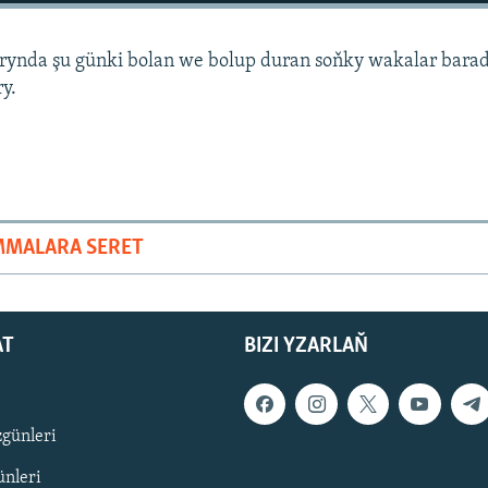
arynda şu günki bolan we bolup duran soňky wakalar bara
ry.
MMALARA SERET
AT
BIZI YZARLAŇ
zgünleri
nleri