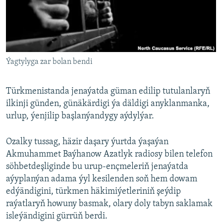
AÝ/AR-nyň ähli saýtlary
Ýagtylyga zar bolan bendi
Türkmenistanda jenaýatda güman edilip tutulanlaryň
ilkinji günden, günäkärdigi ýa däldigi anyklanmanka,
urlup, ýenjilip başlanýandygy aýdylýar.
Ozalky tussag, häzir daşary ýurtda ýaşaýan
Akmuhammet Baýhanow Azatlyk radiosy bilen telefon
söhbetdeşliginde bu urup-ençmeleriň jenaýatda
aýyplanýan adama ýyl kesilenden soň hem dowam
edýändigini, türkmen häkimiýetleriniň şeýdip
raýatlaryň howuny basmak, olary doly tabyn saklamak
isleýändigini gürrüň berdi.