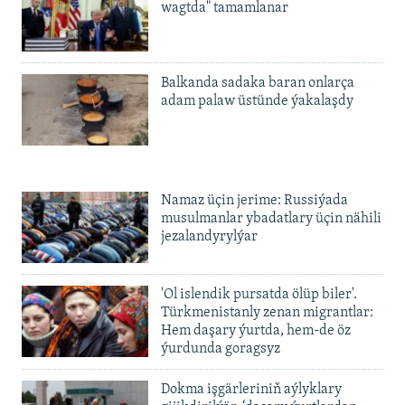
wagtda" tamamlanar
Balkanda sadaka baran onlarça
adam palaw üstünde ýakalaşdy
Namaz üçin jerime: Russiýada
musulmanlar ybadatlary üçin nähili
jezalandyrylýar
'Ol islendik pursatda ölüp biler'.
Türkmenistanly zenan migrantlar:
Hem daşary ýurtda, hem-de öz
ýurdunda goragsyz
Dokma işgärleriniň aýlyklary