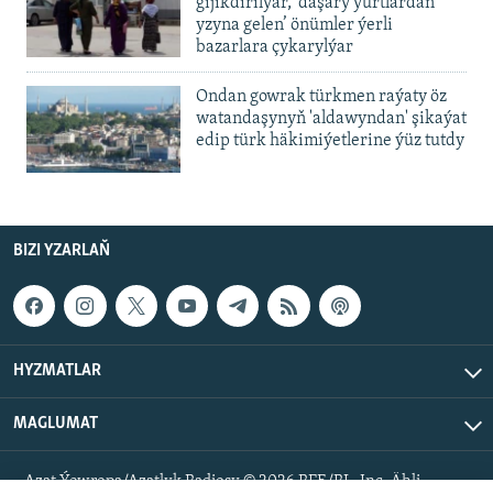
gijikdirilýär, ‘daşary ýurtlardan
yzyna gelen’ önümler ýerli
bazarlara çykarylýar
Ondan gowrak türkmen raýaty öz
watandaşynyň 'aldawyndan' şikaýat
edip türk häkimiýetlerine ýüz tutdy
BIZI YZARLAŇ
HYZMATLAR
MAGLUMAT
Azat Ýewropa/Azatlyk Radiosy © 2026 RFE/RL, Inc. Ähli