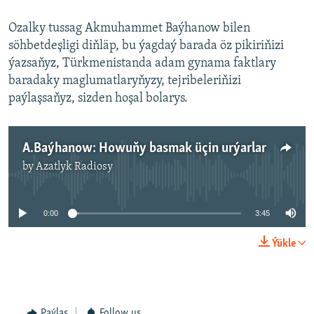
Ozalky tussag Akmuhammet Baýhanow bilen
söhbetdeşligi diňläp, bu ýagdaý barada öz pikiriňizi
ýazsaňyz, Türkmenistanda adam gynama faktlary
baradaky maglumatlaryňyzy, tejribeleriňizi
paýlaşsaňyz, sizden hoşal bolarys.
A.Baýhanow: Howuňy basmak üçin urýarlar
by
Azatlyk Radiosy
No media source currently available
0:00
3:45
Ýükle
Paýlaş
Follow us