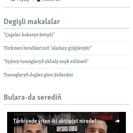
Degişli makalalar
"Çagalar kakasyz ýetişdi"
Türkmen bendileriniň "aladasy güýçlenýär"
"Syýasy tussaglaryň ykbaly anyk edilmeli"
Tussaglaryň doglan güni ýatlanýar
Bulara-da serediň
Türkiýede ýiten iki aktiwist nirede?