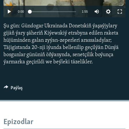
AÝ/AR-nyň ähli saýtlary
0:00
1:55
Şu gün: Gündogar Ukrainada Donetskiň ýaşaýjylary
gijäň ýary şäheriň Kiýewskiý etrabyna edilen raketa
hüjüminden galan zyýan-zeperleri arassaladylar;
Täjigistanda 20-nji iýunda bellenilip geçilýän Dünýä
bosgunlar gününiň öňýanynda, senetçilik boýunça
ýarmarka geçirildi we beýleki täzelikler.
Paýlaş
Epizodlar