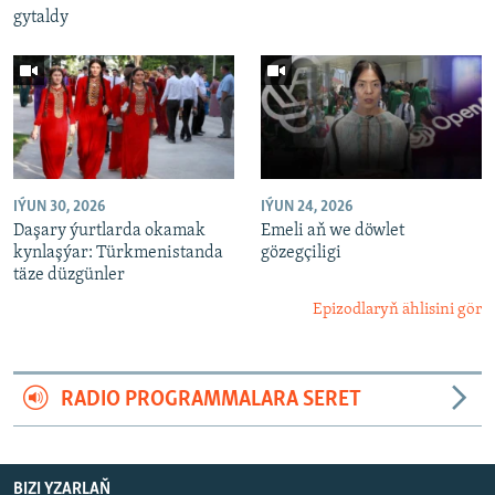
gytaldy
IÝUN 30, 2026
IÝUN 24, 2026
Daşary ýurtlarda okamak
Emeli aň we döwlet
kynlaşýar: Türkmenistanda
gözegçiligi
täze düzgünler
Epizodlaryň ählisini gör
RADIO PROGRAMMALARA SERET
BIZI YZARLAŇ