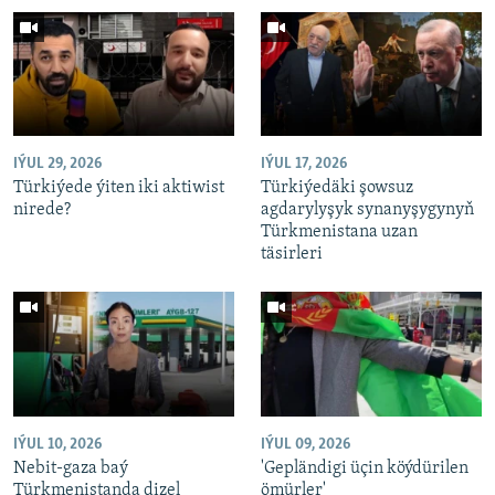
IÝUL 29, 2026
IÝUL 17, 2026
Türkiýede ýiten iki aktiwist
Türkiýedäki şowsuz
nirede?
agdarylyşyk synanyşygynyň
Türkmenistana uzan
täsirleri
IÝUL 10, 2026
IÝUL 09, 2026
Nebit-gaza baý
'Gepländigi üçin köýdürilen
Türkmenistanda dizel
ömürler'