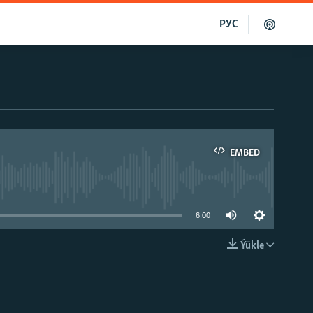
РУС
EMBED
able
6:00
Ýükle
EMBED