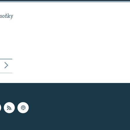
 soňky