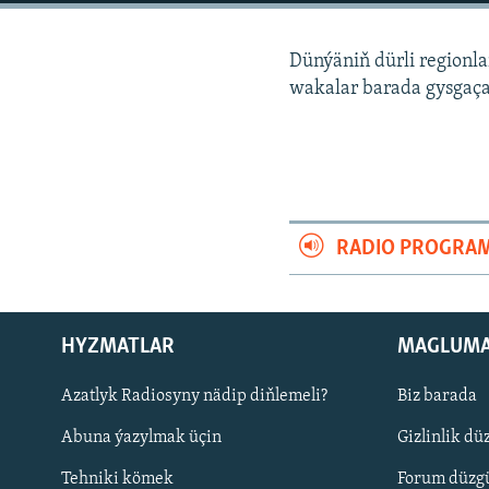
Dünýäniň dürli regionl
wakalar barada gysgaça
RADIO PROGRA
HYZMATLAR
MAGLUM
Русский
Azatlyk Radiosyny nädip diňlemeli?
Biz barada
Abuna ýazylmak üçin
Gizlinlik dü
BIZI YZARLAŇ
Tehniki kömek
Forum düzgü