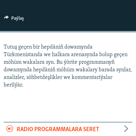
AÝ/AR-nyň ähli saýtlary
Paýlaş
Tutuş geçen bir hepdäniň dowamynda
Türkmenistanda we halkara arenasynda bolup geçen
möhüm wakalara syn. Bu ýörite programmanyň
dowamynda hepdäniň möhüm wakalary barada synlar,
analizler, söhbetdeşlikler we kommentariýalar
berilýär.
RADIO PROGRAMMALARA SERET