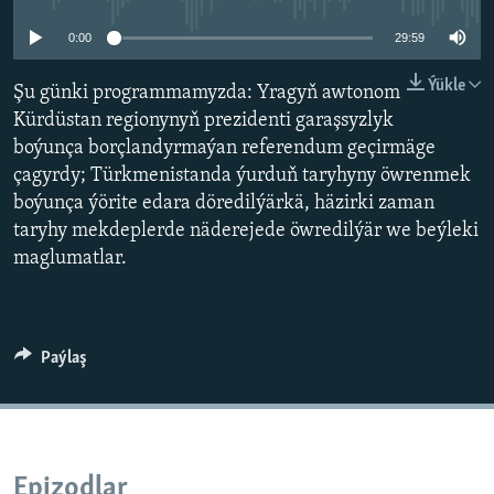
AÝ/AR-nyň ähli saýtlary
0:00
29:59
Ýükle
Şu günki programmamyzda: Yragyň awtonom
Kürdüstan regionynyň prezidenti garaşsyzlyk
boýunça borçlandyrmaýan referendum geçirmäge
çagyrdy; Türkmenistanda ýurduň taryhyny öwrenmek
boýunça ýörite edara döredilýärkä, häzirki zaman
taryhy mekdeplerde näderejede öwredilýär we beýleki
maglumatlar.
Paýlaş
Epizodlar