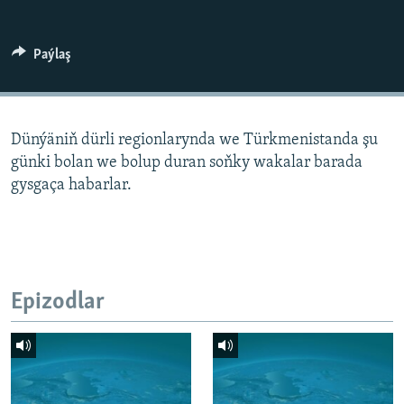
AÝ/AR-nyň ähli saýtlary
Paýlaş
Dünýäniň dürli regionlarynda we Türkmenistanda şu
günki bolan we bolup duran soňky wakalar barada
gysgaça habarlar.
Epizodlar