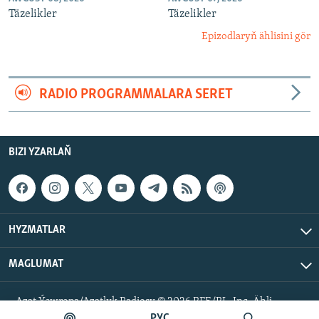
Täzelikler
Täzelikler
Epizodlaryň ählisini gör
RADIO PROGRAMMALARA SERET
BIZI YZARLAŇ
HYZMATLAR
MAGLUMAT
Azat Ýewropa/Azatlyk Radiosy © 2026 RFE/RL, Inc. Ähli
hukuklar goralan.
РУС