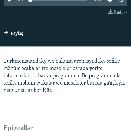
AÝ/AR-nyň ähli saýtlary
0:00
24:00
Ýükle
Paýlaş
Türkmenistandaky we halkara arenasyndaky soňky
möhüm wakalar we meseleler barada ýörite
informasion-habarlar programma. Bu programmada
soňky möhüm wakalar we meseleler barada giňişleýin
maglumatlar berilýär.
Epizodlar