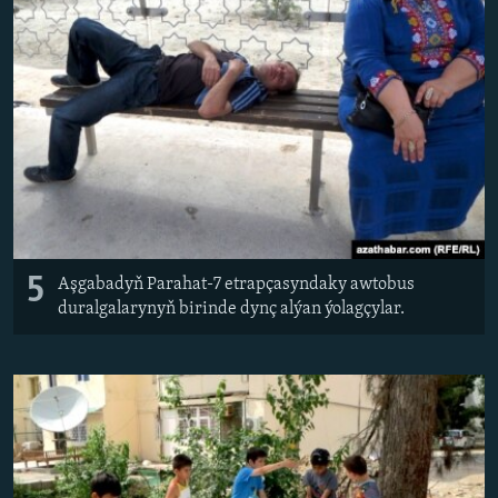
AÝ/AR-nyň ähli saýtlary
5
Aşgabadyň Parahat-7 etrapçasyndaky awtobus
duralgalarynyň birinde dynç alýan ýolagçylar.