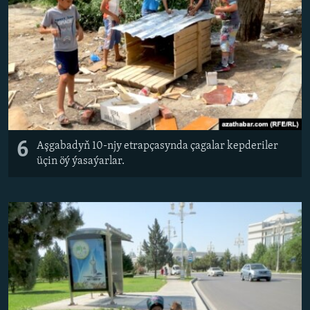
6
Aşgabadyň 10-njy etrapçasynda çagalar kepderiler
üçin öý ýasaýarlar.