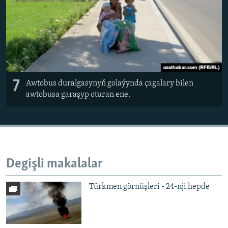
7
Awtobus duralgasynyň golaýynda çagalary bilen
awtobusa garaşyp oturan ene.
Degişli makalalar
Türkmen görnüşleri - 24-nji hepde