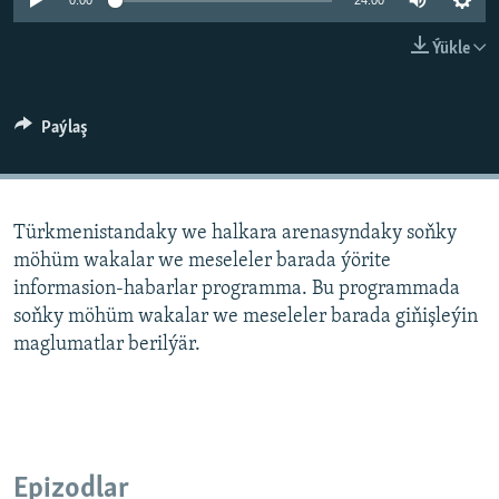
AÝ/AR-nyň ähli saýtlary
0:00
24:00
Ýükle
Paýlaş
Türkmenistandaky we halkara arenasyndaky soňky
möhüm wakalar we meseleler barada ýörite
informasion-habarlar programma. Bu programmada
soňky möhüm wakalar we meseleler barada giňişleýin
maglumatlar berilýär.
Epizodlar