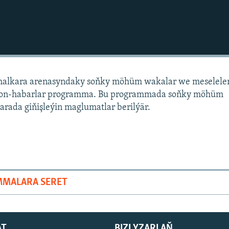
alkara arenasyndaky soňky möhüm wakalar we meselele
sion-habarlar programma. Bu programmada soňky möhüm
arada giňişleýin maglumatlar berilýär.
MMALARA SERET
AT
BIZI YZARLAŇ