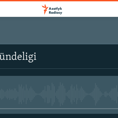
ündeligi
No media source currently avail