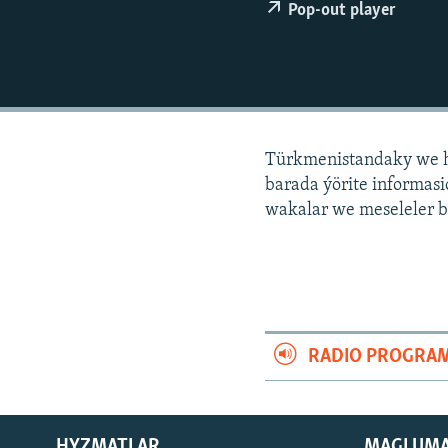
Pop-out player
Türkmenistandaky we h
barada ýörite informa
wakalar we meseleler b
RADIO PROGRA
HYZMATLAR
MAGLUM