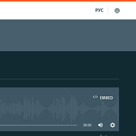
РУС
EMBED
able
30:00