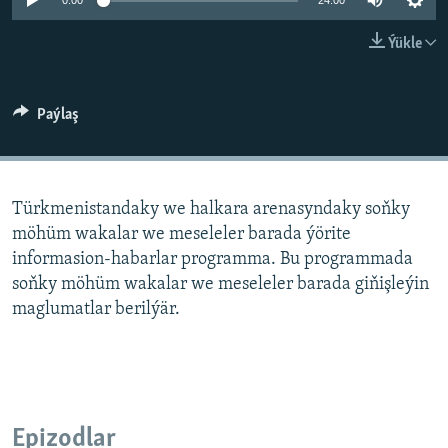
AÝ/AR-nyň ähli saýtlary
0:00
24:00
Ýükle
Paýlaş
Türkmenistandaky we halkara arenasyndaky soňky
möhüm wakalar we meseleler barada ýörite
informasion-habarlar programma. Bu programmada
soňky möhüm wakalar we meseleler barada giňişleýin
maglumatlar berilýär.
Epizodlar