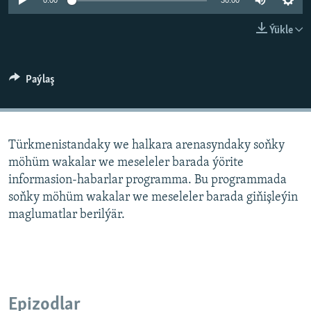
AÝ/AR-nyň ähli saýtlary
0:00
30:00
Ýükle
Paýlaş
Türkmenistandaky we halkara arenasyndaky soňky
möhüm wakalar we meseleler barada ýörite
informasion-habarlar programma. Bu programmada
soňky möhüm wakalar we meseleler barada giňişleýin
maglumatlar berilýär.
Epizodlar