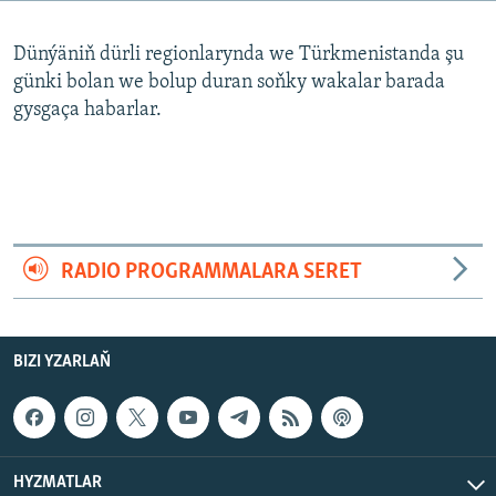
AÝ/AR-nyň ähli saýtlary
Dünýäniň dürli regionlarynda we Türkmenistanda şu
günki bolan we bolup duran soňky wakalar barada
gysgaça habarlar.
RADIO PROGRAMMALARA SERET
BIZI YZARLAŇ
HYZMATLAR