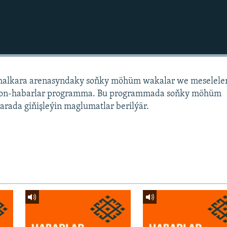
alkara arenasyndaky soňky möhüm wakalar we meselele
sion-habarlar programma. Bu programmada soňky möhüm
arada giňişleýin maglumatlar berilýär.