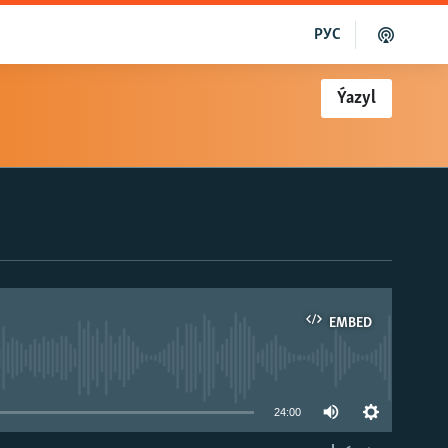
РУС
Ýazyl
EMBED
able
24:00