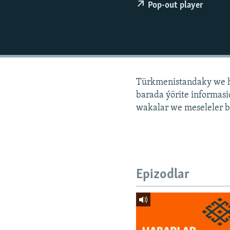
Pop-out player
Türkmenistandaky we h
barada ýörite informa
wakalar we meseleler b
Epizodlar