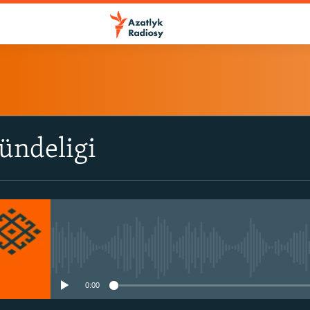
ÝAZYL
ündeligi
ITune-ler
Spotify
Ýazyl
No media source currently avail
0:00