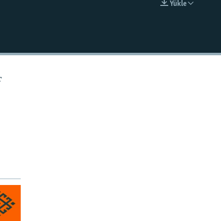
Ýükle
EMBED
r