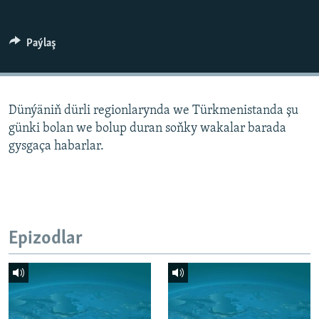
AÝ/AR-nyň ähli saýtlary
Paýlaş
Dünýäniň dürli regionlarynda we Türkmenistanda şu
günki bolan we bolup duran soňky wakalar barada
gysgaça habarlar.
Epizodlar