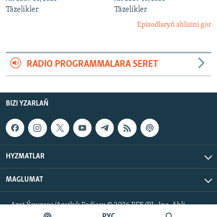
Täzelikler
Täzelikler
Epizodlaryň ählisini gör
RADIO PROGRAMMALARA SERET
BIZI YZARLAŇ
HYZMATLAR
MAGLUMAT
Azat Ýewropa/Azatlyk Radiosy © 2026 RFE/RL, Inc. Ähli
hukuklar goralan.
РУС