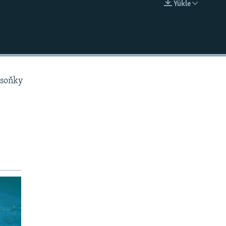
Ýükle
EMBED
 soňky