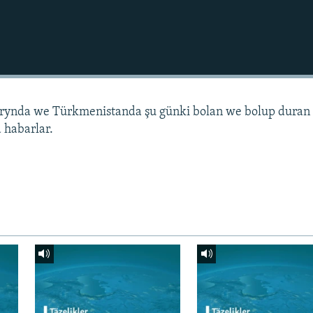
arynda we Türkmenistanda şu günki bolan we bolup duran
 habarlar.