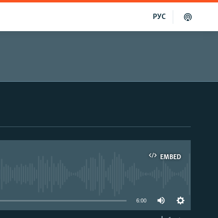
РУС
EMBED
able
6:00