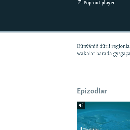
Pop-out player
Dünýäniň dürli regionl
wakalar barada gysgaça
Epizodlar