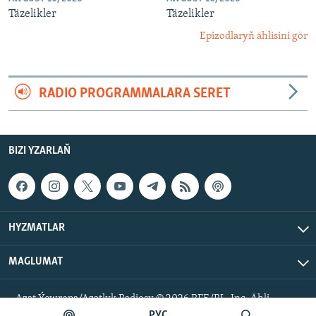
Täzelikler
Täzelikler
Epizodlaryň ählisini gör
RADIO PROGRAMMALARA SERET
BIZI YZARLAŇ
HYZMATLAR
MAGLUMAT
Azat Ýewropa/Azatlyk Radiosy © 2026 RFE/RL, Inc. Ähli
hukuklar goralan.
РУС