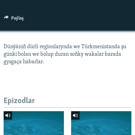
AÝ/AR-nyň ähli saýtlary
Paýlaş
Dünýäniň dürli regionlarynda we Türkmenistanda şu
günki bolan we bolup duran soňky wakalar barada
gysgaça habarlar.
Epizodlar