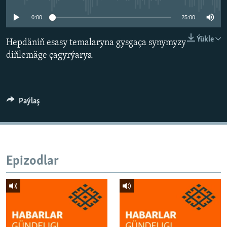
AÝ/AR-nyň ähli saýtlary
0:00
25:00
Ýükle
Hepdäniň esasy temalaryna gysgaça synymyzy
diňlemäge çagyrýarys.
Paýlaş
Epizodlar