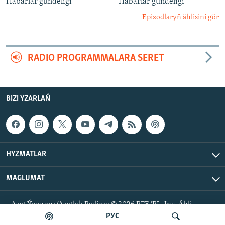
Habarlar gündeligi
Habarlar gündeligi
Epizodlaryň ählisini gör
RADIO PROGRAMMALARA SERET
BIZI YZARLAŇ
HYZMATLAR
MAGLUMAT
Azat Ýewropa/Azatlyk Radiosy © 2026 RFE/RL, Inc. Ähli
hukuklar goralan.
РУС