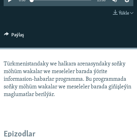
AÝ/AR-nyň ähli saýtlary
0:00
25:00
Ýükle
Paýlaş
Türkmenistandaky we halkara arenasyndaky soňky
möhüm wakalar we meseleler barada ýörite
informasion-habarlar programma. Bu programmada
soňky möhüm wakalar we meseleler barada giňişleýin
maglumatlar berilýär.
Epizodlar