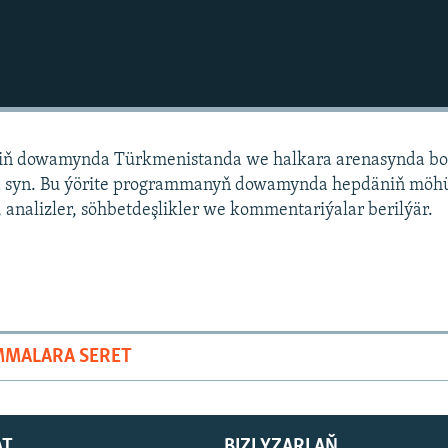
niň dowamynda Türkmenistanda we halkara arenasynda bo
 syn. Bu ýörite programmanyň dowamynda hepdäniň mö
 analizler, söhbetdeşlikler we kommentariýalar berilýär.
MMALARA SERET
AT
BIZI YZARLAŇ