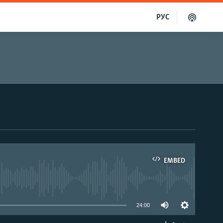
РУС
EMBED
able
24:00