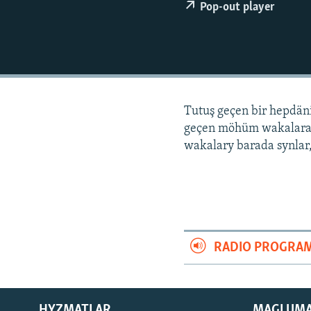
Pop-out player
Tutuş geçen bir hepdä
geçen möhüm wakalara
wakalary barada synlar,
RADIO PROGRA
HYZMATLAR
MAGLUM