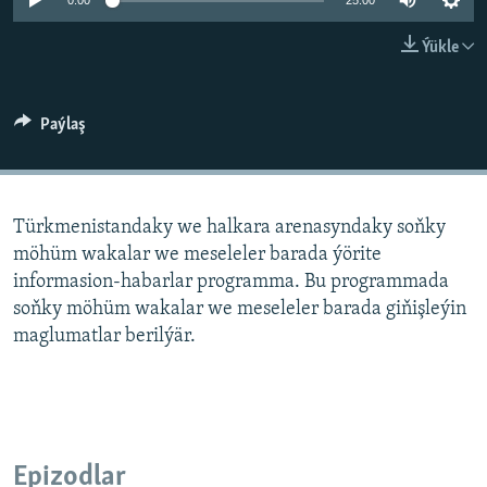
AÝ/AR-nyň ähli saýtlary
0:00
25:00
Ýükle
Paýlaş
Türkmenistandaky we halkara arenasyndaky soňky
möhüm wakalar we meseleler barada ýörite
informasion-habarlar programma. Bu programmada
soňky möhüm wakalar we meseleler barada giňişleýin
maglumatlar berilýär.
Epizodlar